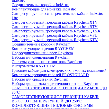
IndAstro
Соединительные коробки IndAstro
Комплектующие для монтажа IndAstro
Саморегулирующиеся нагревательные кабели IndAstro
Lite
Саморегулируемый греющий кабель Raychem XTV
Саморегулируемый греющий кабель Raychem BTV
Саморегулируемый греющий кабель Raychem QTVR
Саморегулируемый греющий кабель Raychem VPL
Саморегулируемый греющий кабель Raychem KTV
Соединительные коробки Raychem
Комплектующие изделия RAYCHEM
Подсоединительный набор Raychem
Наборы для оконцевания Raychem
Системы управления и контроля Raychem
Инструменты RAYCHEM
Греющие кабели для коммерческих и жилых помещений
Комплекты греющих кабелей FROSTGUARD
Наборы для сращивания Raychem
Наборы для прохода через теплоизоляцию Raychem
САМОРЕГУЛИРУЮЩИЙСЯ ГРЕЮЩИЙ КАБЕЛЬ, ДО
85°С
САМОРЕГУЛИРУЮЩИЙСЯ ГРЕЮЩИЙ КАБЕЛЬ
ВЫСОКОТЕМПЕРАТУРНЫЙ, ДО 250°С
КОМПЛЕКТУЮЩИЕ ТЕПЛОВЫЕ СИСТЕМЫ