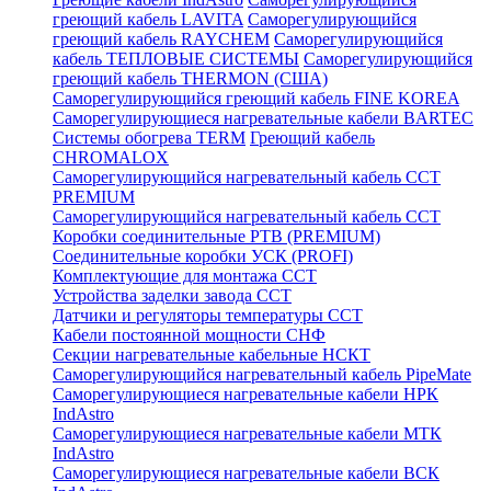
греющий кабель LAVITA
Саморегулирующийся
греющий кабель RAYCHEM
Саморегулирующийся
кабель ТЕПЛОВЫЕ СИСТЕМЫ
Саморегулирующийся
греющий кабель THERMON (США)
Саморегулирующийся греющий кабель FINE KOREA
Саморегулирующиеся нагревательные кабели BARTEC
Системы обогрева TERM
Греющий кабель
CHROMALOX
Саморегулирующийся нагревательный кабель ССТ
PREMIUM
Саморегулирующийся нагревательный кабель ССТ
Коробки соединительные РТВ (PREMIUM)
Соединительные коробки УСК (PROFI)
Комплектующие для монтажа ССТ
Устройства заделки завода ССТ
Датчики и регуляторы температуры ССТ
Кабели постоянной мощности СНФ
Секции нагревательные кабельные НСКТ
Саморегулирующийся нагревательный кабель PipeMate
Саморегулирующиеся нагревательные кабели НРК
IndAstro
Саморегулирующиеся нагревательные кабели МТК
IndAstro
Саморегулирующиеся нагревательные кабели ВСК