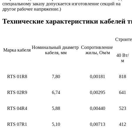
специальному заказу допускается изготовление секций на
другое рабочее напряжение.)
Технические характеристики кабелей т
Строите
Номинальный диаметр
Сопротивление
Марка кабеля
кабеля, мм
жилы, Ом/м
40 Вт/
м
RTS 01R8
7,80
0,00181
818
RTS 02R9
6,74
0,00295
641
RTS 04R4
5,88
0,00440
523
RTS 07R1
5,10
0,00713
412