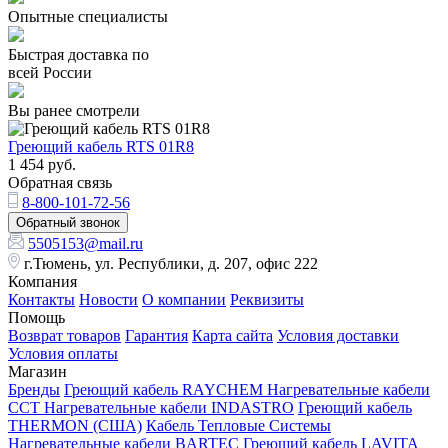
Опытные специалисты
Быстрая доставка по
всей России
Вы ранее смотрели
Греющий кабель RTS 01R8
1 454
руб.
Обратная связь
8-800-101-72-56
Обратный звонок
5505153@mail.ru
г.Тюмень, ул. Республики, д. 207, офис 222
Компания
Контакты
Новости
О компании
Реквизиты
Помощь
Возврат товаров
Гарантия
Карта сайта
Условия доставки
Условия оплаты
Магазин
Бренды
Греющий кабель RAYCHEM
Нагревательные кабели
ССТ
Нагревательные кабели INDASTRO
Греющий кабель
THERMON (США)
Кабель Тепловые Системы
Нагревательные кабели BARTEC
Греющий кабель LAVITA