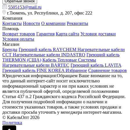
Обратный звонок
5505153@mail.ru
г.Тюмень, ул. Республики, д. 207, офис 222
Компания
Контакты
Новости
О компании
Реквизиты
Помощь
Возврат товаров
Гарантия
Карта сайта
Условия доставки
Условия оплаты
Магазин
Бренды
Греющий кабель RAYCHEM
Нагревательные кабели
ССТ
Нагревательные кабели INDASTRO
Греющий кабель
THERMON (США)
Кабель Тепловые Системы
Нагревательные кабели BARTEC
Греющий кабель LAVITA
Греющий кабель FINE KOREA
Избранное
Сравнение товаров
Юридическая информация:Обращаем Ваше внимание на то,
что данный интернет-сайт носит исключительно
информационный характер и ни при каких условиях не
является публичной офертой, определяемой положениями
Статьи 437 п.2 Гражданского кодекса Российской Федерации.
Для получения подробной информации о наличии и
стоимости указанных товаров, а также условиях продажи и
доставки просьба уточнять у менеджера интернет-магазина.
© КабельОпт 2026
Политика