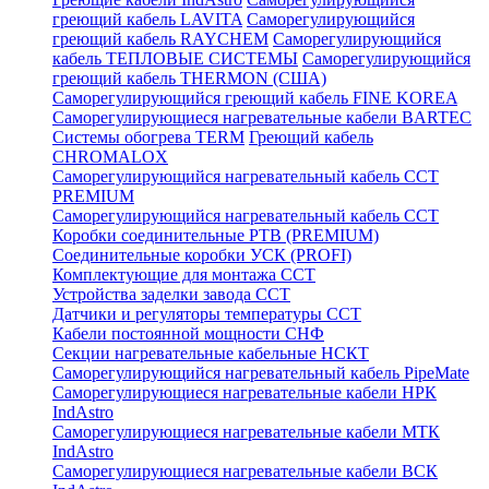
греющий кабель LAVITA
Саморегулирующийся
греющий кабель RAYCHEM
Саморегулирующийся
кабель ТЕПЛОВЫЕ СИСТЕМЫ
Саморегулирующийся
греющий кабель THERMON (США)
Саморегулирующийся греющий кабель FINE KOREA
Саморегулирующиеся нагревательные кабели BARTEC
Системы обогрева TERM
Греющий кабель
CHROMALOX
Саморегулирующийся нагревательный кабель ССТ
PREMIUM
Саморегулирующийся нагревательный кабель ССТ
Коробки соединительные РТВ (PREMIUM)
Соединительные коробки УСК (PROFI)
Комплектующие для монтажа ССТ
Устройства заделки завода ССТ
Датчики и регуляторы температуры ССТ
Кабели постоянной мощности СНФ
Секции нагревательные кабельные НСКТ
Саморегулирующийся нагревательный кабель PipeMate
Саморегулирующиеся нагревательные кабели НРК
IndAstro
Саморегулирующиеся нагревательные кабели МТК
IndAstro
Саморегулирующиеся нагревательные кабели ВСК