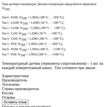
Типы датчиков температуры.
Датчики температуры определяются параметром
W
100.
Тип 0 - Pt100, W
= 1,3850 (-200 °C … +850 °C);
100
Тип 1 - Cu100, W
= 1,4260 (-50 °C … +200 °C);
100
Тип 2 - Cu100, W
= 1,4280 (-200 °C … +200 °C);
100
Тип 3 - Cu50, W
= 1,4260 (-50 °C … +200 °C);
100
Тип 4 - Cu50, W
= 1,4280 (-200 °C … +200 °C);
100
Тип 5 - Pt50, W
= 1,3850 (-200 °C … +850 °C);
100
Тип 6 - Pt100, W
= 1,3910 (-200 °C … +1100 °C);
100
Тип 7 - Pt50, W
= 1,3910 (-200 °C … +1100 °C).
100
Температурный датчик (термометр сопротивления) – 1 шт. на
каждый измерительный канал. Тип уточните при заказе.
Характеристики
Производитель
Теплолюкс
Страна производитель
Россия
Отзывы
Оставить отзыв
Отзывы о товаре отсутствуют.