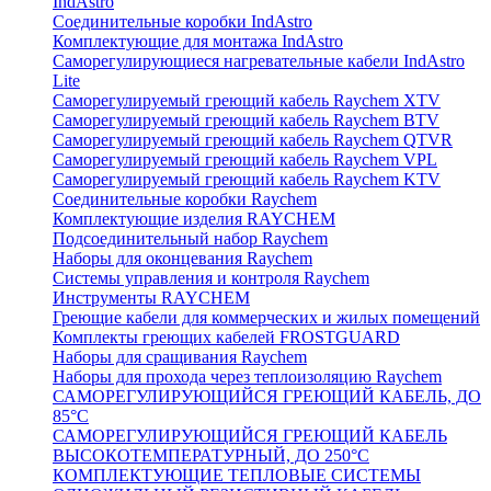
IndAstro
Соединительные коробки IndAstro
Комплектующие для монтажа IndAstro
Саморегулирующиеся нагревательные кабели IndAstro
Lite
Саморегулируемый греющий кабель Raychem XTV
Саморегулируемый греющий кабель Raychem BTV
Саморегулируемый греющий кабель Raychem QTVR
Саморегулируемый греющий кабель Raychem VPL
Саморегулируемый греющий кабель Raychem KTV
Соединительные коробки Raychem
Комплектующие изделия RAYCHEM
Подсоединительный набор Raychem
Наборы для оконцевания Raychem
Системы управления и контроля Raychem
Инструменты RAYCHEM
Греющие кабели для коммерческих и жилых помещений
Комплекты греющих кабелей FROSTGUARD
Наборы для сращивания Raychem
Наборы для прохода через теплоизоляцию Raychem
САМОРЕГУЛИРУЮЩИЙСЯ ГРЕЮЩИЙ КАБЕЛЬ, ДО
85°С
САМОРЕГУЛИРУЮЩИЙСЯ ГРЕЮЩИЙ КАБЕЛЬ
ВЫСОКОТЕМПЕРАТУРНЫЙ, ДО 250°С
КОМПЛЕКТУЮЩИЕ ТЕПЛОВЫЕ СИСТЕМЫ