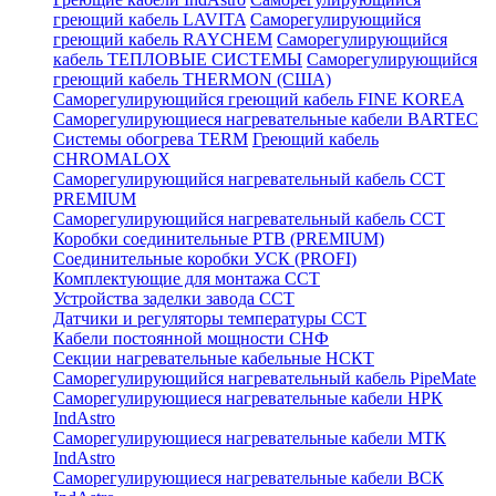
греющий кабель LAVITA
Саморегулирующийся
греющий кабель RAYCHEM
Саморегулирующийся
кабель ТЕПЛОВЫЕ СИСТЕМЫ
Саморегулирующийся
греющий кабель THERMON (США)
Саморегулирующийся греющий кабель FINE KOREA
Саморегулирующиеся нагревательные кабели BARTEC
Системы обогрева TERM
Греющий кабель
CHROMALOX
Саморегулирующийся нагревательный кабель ССТ
PREMIUM
Саморегулирующийся нагревательный кабель ССТ
Коробки соединительные РТВ (PREMIUM)
Соединительные коробки УСК (PROFI)
Комплектующие для монтажа ССТ
Устройства заделки завода ССТ
Датчики и регуляторы температуры ССТ
Кабели постоянной мощности СНФ
Секции нагревательные кабельные НСКТ
Саморегулирующийся нагревательный кабель PipeMate
Саморегулирующиеся нагревательные кабели НРК
IndAstro
Саморегулирующиеся нагревательные кабели МТК
IndAstro
Саморегулирующиеся нагревательные кабели ВСК