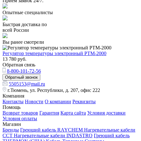
Прием заявок 24/7.
Опытные специалисты
Быстрая доставка по
всей России
Вы ранее смотрели
Регулятор температуры электронный РТМ-2000
13 780
руб.
Обратная связь
8-800-101-72-56
Обратный звонок
5505153@mail.ru
г.Тюмень, ул. Республики, д. 207, офис 222
Компания
Контакты
Новости
О компании
Реквизиты
Помощь
Возврат товаров
Гарантия
Карта сайта
Условия доставки
Условия оплаты
Магазин
Бренды
Греющий кабель RAYCHEM
Нагревательные кабели
ССТ
Нагревательные кабели INDASTRO
Греющий кабель