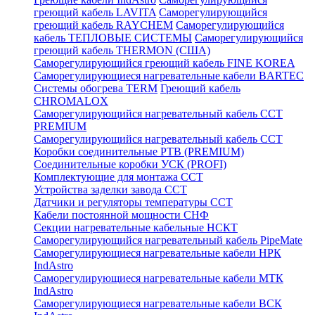
греющий кабель LAVITA
Саморегулирующийся
греющий кабель RAYCHEM
Саморегулирующийся
кабель ТЕПЛОВЫЕ СИСТЕМЫ
Саморегулирующийся
греющий кабель THERMON (США)
Саморегулирующийся греющий кабель FINE KOREA
Саморегулирующиеся нагревательные кабели BARTEC
Системы обогрева TERM
Греющий кабель
CHROMALOX
Саморегулирующийся нагревательный кабель ССТ
PREMIUM
Саморегулирующийся нагревательный кабель ССТ
Коробки соединительные РТВ (PREMIUM)
Соединительные коробки УСК (PROFI)
Комплектующие для монтажа ССТ
Устройства заделки завода ССТ
Датчики и регуляторы температуры ССТ
Кабели постоянной мощности СНФ
Секции нагревательные кабельные НСКТ
Саморегулирующийся нагревательный кабель PipeMate
Саморегулирующиеся нагревательные кабели НРК
IndAstro
Саморегулирующиеся нагревательные кабели МТК
IndAstro
Саморегулирующиеся нагревательные кабели ВСК