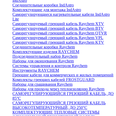
IndAstro
Соединительные коробки IndAstro
Комплектующие для монтажа IndAstro
Саморегулирующиеся нагревательные кабели IndAstro
Lite
Саморегулируемый греющий кабель Raychem XTV
Саморегулируемый греющий кабель Raychem BTV
Саморегулируемый греющий кабель Raychem QTVR
Саморегулируемый греющий кабель Raychem VPL
Саморегулируемый греющий кабель Raychem KTV
Соединительные коробки Raychem
Комплектующие изделия RAYCHEM
Подсоединительный набор Raychem
Наборы для оконцевания Raychem
Системы управления и контроля Raychem
Инструменты RAYCHEM
Греющие кабели для коммерческих и жилых помещений
Комплекты греющих кабелей FROSTGUARD
Наборы для сращивания Raychem
Наборы для прохода через теплоизоляцию Raychem
САМОРЕГУЛИРУЮЩИЙСЯ ГРЕЮЩИЙ КАБЕЛЬ, ДО
85°С
САМОРЕГУЛИРУЮЩИЙСЯ ГРЕЮЩИЙ КАБЕЛЬ
ВЫСОКОТЕМПЕРАТУРНЫЙ, ДО 250°С
КОМПЛЕКТУЮЩИЕ ТЕПЛОВЫЕ СИСТЕМЫ