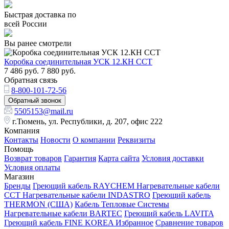
Быстрая доставка по
всей России
Вы ранее смотрели
Коробка соединительная УСК 12.КН ССТ
7 486
руб.
7 880
руб.
Обратная связь
8-800-101-72-56
Обратный звонок
5505153@mail.ru
г.Тюмень, ул. Республики, д. 207, офис 222
Компания
Контакты
Новости
О компании
Реквизиты
Помощь
Возврат товаров
Гарантия
Карта сайта
Условия доставки
Условия оплаты
Магазин
Бренды
Греющий кабель RAYCHEM
Нагревательные кабели
ССТ
Нагревательные кабели INDASTRO
Греющий кабель
THERMON (США)
Кабель Тепловые Системы
Нагревательные кабели BARTEC
Греющий кабель LAVITA
Греющий кабель FINE KOREA
Избранное
Сравнение товаров