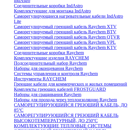
IndAstro
Соединительные коробки IndAstro
Комплектующие для монтажа IndAstro
Саморегулирующиеся нагревательные кабели IndAstro
Lite
Саморегулируемый греющий кабель Raychem XTV
Саморегулируемый греющий кабель Raychem BTV
Саморегулируемый греющий кабель Raychem QTVR
Саморегулируемый греющий кабель Raychem VPL
Саморегулируемый греющий кабель Raychem KTV
Соединительные коробки Raychem
Комплектующие изделия RAYCHEM
Подсоединительный набор Raychem
Наборы для оконцевания Raychem
Системы управления и контроля Raychem
Инструменты RAYCHEM
Греющие кабели для коммерческих и жилых помещений
Комплекты греющих кабелей FROSTGUARD
Наборы для сращивания Raychem
Наборы для прохода через теплоизоляцию Raychem
САМОРЕГУЛИРУЮЩИЙСЯ ГРЕЮЩИЙ КАБЕЛЬ, ДО
85°С
САМОРЕГУЛИРУЮЩИЙСЯ ГРЕЮЩИЙ КАБЕЛЬ
ВЫСОКОТЕМПЕРАТУРНЫЙ, ДО 250°С
КОМПЛЕКТУЮЩИЕ ТЕПЛОВЫЕ СИСТЕМЫ