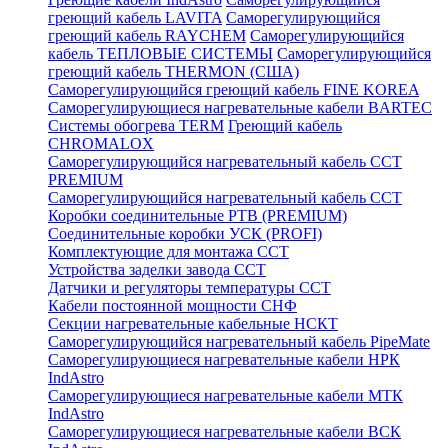
греющий кабель LAVITA
Саморегулирующийся
греющий кабель RAYCHEM
Саморегулирующийся
кабель ТЕПЛОВЫЕ СИСТЕМЫ
Саморегулирующийся
греющий кабель THERMON (США)
Саморегулирующийся греющий кабель FINE KOREA
Саморегулирующиеся нагревательные кабели BARTEC
Системы обогрева TERM
Греющий кабель
CHROMALOX
Саморегулирующийся нагревательный кабель ССТ
PREMIUM
Саморегулирующийся нагревательный кабель ССТ
Коробки соединительные РТВ (PREMIUM)
Соединительные коробки УСК (PROFI)
Комплектующие для монтажа ССТ
Устройства заделки завода ССТ
Датчики и регуляторы температуры ССТ
Кабели постоянной мощности СНФ
Секции нагревательные кабельные НСКТ
Саморегулирующийся нагревательный кабель PipeMate
Саморегулирующиеся нагревательные кабели НРК
IndAstro
Саморегулирующиеся нагревательные кабели МТК
IndAstro
Саморегулирующиеся нагревательные кабели ВСК