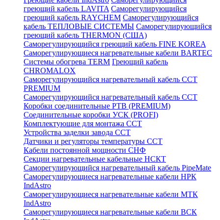
греющий кабель LAVITA
Саморегулирующийся
греющий кабель RAYCHEM
Саморегулирующийся
кабель ТЕПЛОВЫЕ СИСТЕМЫ
Саморегулирующийся
греющий кабель THERMON (США)
Саморегулирующийся греющий кабель FINE KOREA
Саморегулирующиеся нагревательные кабели BARTEC
Системы обогрева TERM
Греющий кабель
CHROMALOX
Саморегулирующийся нагревательный кабель ССТ
PREMIUM
Саморегулирующийся нагревательный кабель ССТ
Коробки соединительные РТВ (PREMIUM)
Соединительные коробки УСК (PROFI)
Комплектующие для монтажа ССТ
Устройства заделки завода ССТ
Датчики и регуляторы температуры ССТ
Кабели постоянной мощности СНФ
Секции нагревательные кабельные НСКТ
Саморегулирующийся нагревательный кабель PipeMate
Саморегулирующиеся нагревательные кабели НРК
IndAstro
Саморегулирующиеся нагревательные кабели МТК
IndAstro
Саморегулирующиеся нагревательные кабели ВСК