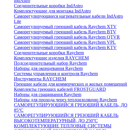
IndAstro
Соединительные коробки IndAstro
Комплектующие для монтажа IndAstro
Саморегулирующиеся нагревательные кабели IndAstro
Lite
Саморегулируемый греющий кабель Raychem XTV
Саморегулируемый греющий кабель Raychem BTV
Саморегулируемый греющий кабель Raychem QTVR
Саморегулируемый греющий кабель Raychem VPL
Саморегулируемый греющий кабель Raychem KTV
Соединительные коробки Raychem
Комплектующие изделия RAYCHEM
Подсоединительный набор Raychem
Наборы для оконцевания Raychem
Системы управления и контроля Raychem
Инструменты RAYCHEM
Греющие кабели для коммерческих и жилых помещений
Комплекты греющих кабелей FROSTGUARD
Наборы для сращивания Raychem
Наборы для прохода через теплоизоляцию Raychem
САМОРЕГУЛИРУЮЩИЙСЯ ГРЕЮЩИЙ КАБЕЛЬ, ДО
85°С
САМОРЕГУЛИРУЮЩИЙСЯ ГРЕЮЩИЙ КАБЕЛЬ
ВЫСОКОТЕМПЕРАТУРНЫЙ, ДО 250°С
КОМПЛЕКТУЮЩИЕ ТЕПЛОВЫЕ СИСТЕМЫ