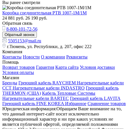
Вы ранее смотрели
Коробка соединительная РТВ 1007-1М/1М
24 881
руб.
26 190
руб.
Обратная связь
8-800-101-72-56
Обратный звонок
5505153@mail.ru
г.Тюмень, ул. Республики, д. 207, офис 222
Компания
Контакты
Новости
О компании
Реквизиты
Помощь
Возврат товаров
Гарантия
Карта сайта
Условия доставки
Условия оплаты
Магазин
Бренды
Греющий кабель RAYCHEM
Нагревательные кабели
ССТ
Нагревательные кабели INDASTRO
Греющий кабель
THERMON (США)
Кабель Тепловые Системы
Нагревательные кабели BARTEC
Греющий кабель LAVITA
Греющий кабель FINE KOREA
Избранное
Сравнение товаров
Юридическая информация:Обращаем Ваше внимание на то,
что данный интернет-сайт носит исключительно
информационный характер и ни при каких условиях не
является публичной офертой, определяемой положениями