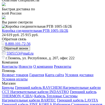
Опытные специалисты
Быстрая доставка по
всей России
Вы ранее смотрели
Коробка соединительная РТВ 1005-1Б/2Б
24 619
руб.
25 915
руб.
Обратная связь
8-800-101-72-56
Обратный звонок
5505153@mail.ru
г.Тюмень, ул. Республики, д. 207, офис 222
Компания
Контакты
Новости
О компании
Реквизиты
Помощь
Возврат товаров
Гарантия
Карта сайта
Условия доставки
Условия оплаты
Магазин
Бренды
Греющий кабель RAYCHEM
Нагревательные кабели
ССТ
Нагревательные кабели INDASTRO
Греющий кабель
THERMON (США)
Кабель Тепловые Системы
Нагревательные кабели BARTEC
Греющий кабель LAVITA
Греющий кабель FINE KOREA
Избранное
Сравнение товаров