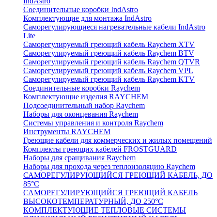
IndAstro
Соединительные коробки IndAstro
Комплектующие для монтажа IndAstro
Саморегулирующиеся нагревательные кабели IndAstro
Lite
Саморегулируемый греющий кабель Raychem XTV
Саморегулируемый греющий кабель Raychem BTV
Саморегулируемый греющий кабель Raychem QTVR
Саморегулируемый греющий кабель Raychem VPL
Саморегулируемый греющий кабель Raychem KTV
Соединительные коробки Raychem
Комплектующие изделия RAYCHEM
Подсоединительный набор Raychem
Наборы для оконцевания Raychem
Системы управления и контроля Raychem
Инструменты RAYCHEM
Греющие кабели для коммерческих и жилых помещений
Комплекты греющих кабелей FROSTGUARD
Наборы для сращивания Raychem
Наборы для прохода через теплоизоляцию Raychem
САМОРЕГУЛИРУЮЩИЙСЯ ГРЕЮЩИЙ КАБЕЛЬ, ДО
85°С
САМОРЕГУЛИРУЮЩИЙСЯ ГРЕЮЩИЙ КАБЕЛЬ
ВЫСОКОТЕМПЕРАТУРНЫЙ, ДО 250°С
КОМПЛЕКТУЮЩИЕ ТЕПЛОВЫЕ СИСТЕМЫ