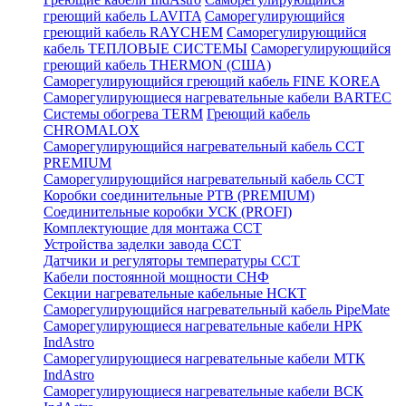
греющий кабель LAVITA
Саморегулирующийся
греющий кабель RAYCHEM
Саморегулирующийся
кабель ТЕПЛОВЫЕ СИСТЕМЫ
Саморегулирующийся
греющий кабель THERMON (США)
Саморегулирующийся греющий кабель FINE KOREA
Саморегулирующиеся нагревательные кабели BARTEC
Системы обогрева TERM
Греющий кабель
CHROMALOX
Саморегулирующийся нагревательный кабель ССТ
PREMIUM
Саморегулирующийся нагревательный кабель ССТ
Коробки соединительные РТВ (PREMIUM)
Соединительные коробки УСК (PROFI)
Комплектующие для монтажа ССТ
Устройства заделки завода ССТ
Датчики и регуляторы температуры ССТ
Кабели постоянной мощности СНФ
Секции нагревательные кабельные НСКТ
Саморегулирующийся нагревательный кабель PipeMate
Саморегулирующиеся нагревательные кабели НРК
IndAstro
Саморегулирующиеся нагревательные кабели МТК
IndAstro
Саморегулирующиеся нагревательные кабели ВСК