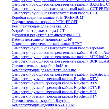
Саморегулирующиеся нагревательные кабели BARTEC
С
Саморегулирующийся нагревательный кабель ССТ PRE
Саморегулирующийся нагревательный кабель ССТ
Коробки соединительные РТВ (PREMIUM)
Соединительные коробки УСК (PROFI)
Комплектующие для монтажа ССТ
Устройства заделки завода ССТ
Датчики и регуляторы температуры ССТ
Кабели постоянной мощности СНФ
Секции нагревательные кабельные НСКТ
Саморегулирующийся нагревательный кабель PipeMate
Саморегулирующиеся нагревательные кабели НРК IndAst
Саморегулирующиеся нагревательные кабели МТК IndAst
Саморегулирующиеся нагревательные кабели ВСК IndAst
Соединительные коробки IndAstro
Комплектующие для монтажа IndAstro
Саморегулирующиеся нагревательные кабели IndAstro Lit
Саморегулируемый греющий кабель Raychem XTV
Саморегулируемый греющий кабель Raychem BTV
Саморегулируемый греющий кабель Raychem QTVR
Саморегулируемый греющий кабель Raychem VPL
Саморегулируемый греющий кабель Raychem KTV
Соединительные коробки Raychem
Комплектующие изделия RAYCHEM