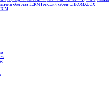
истемы обогрева TERM
Греющий кабель CHROMALOX
MIUM
ro
ro
ro
e