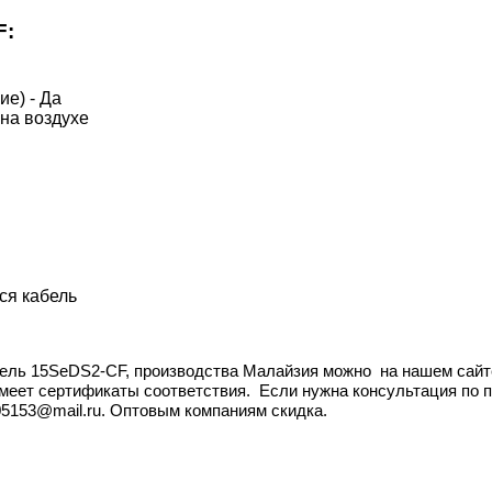
F:
е) - Да
на воздухе
ся кабель
ель 15SeDS2-CF, производства Малайзия
можно
на нашем сайте
имеет сертификаты соответствия. Если нужна консультация по 
505153@mail.ru. Оптовым компаниям скидка.