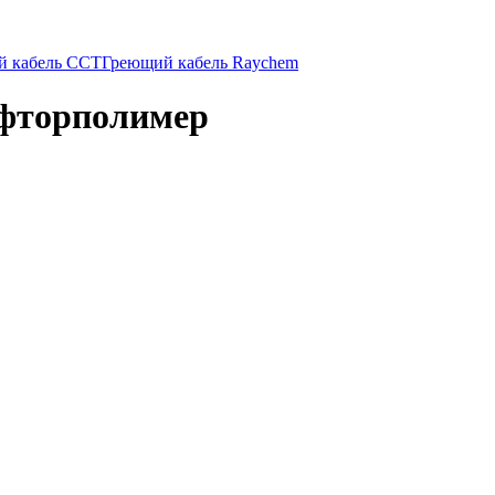
й кабель ССТ
Греющий кабель Raychem
 фторполимер