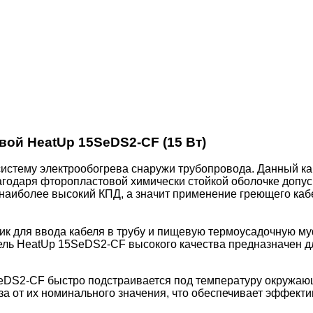
й HeatUp 15SeDS2-CF (15 Вт)
систему электрообогрева снаружи трубопровода. Данный к
агодаря фторопластовой химически стойкой оболочке допус
 наиболее высокий КПД, а значит применение греющего ка
ик для ввода кабеля в трубу и пищевую термоусадочную м
ль HeatUp 15SeDS2-CF высокого качества предназначен д
DS2-CF быстро подстраивается под температуру окружающ
за от их номинального значения, что обеспечивает эффекти