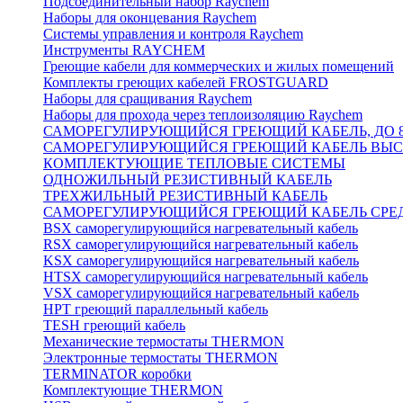
Подсоединительный набор Raychem
Наборы для оконцевания Raychem
Системы управления и контроля Raychem
Инструменты RAYCHEM
Греющие кабели для коммерческих и жилых помещений
Комплекты греющих кабелей FROSTGUARD
Наборы для сращивания Raychem
Наборы для прохода через теплоизоляцию Raychem
САМОРЕГУЛИРУЮЩИЙСЯ ГРЕЮЩИЙ КАБЕЛЬ, ДО 8
САМОРЕГУЛИРУЮЩИЙСЯ ГРЕЮЩИЙ КАБЕЛЬ ВЫСО
КОМПЛЕКТУЮЩИЕ ТЕПЛОВЫЕ СИСТЕМЫ
ОДНОЖИЛЬНЫЙ РЕЗИСТИВНЫЙ КАБЕЛЬ
ТРЕХЖИЛЬНЫЙ РЕЗИСТИВНЫЙ КАБЕЛЬ
САМОРЕГУЛИРУЮЩИЙСЯ ГРЕЮЩИЙ КАБЕЛЬ СРЕД
BSX саморегулирующийся нагревательный кабель
RSX саморегулирующийся нагревательный кабель
KSX саморегулирующийся нагревательный кабель
HTSX саморегулирующийся нагревательный кабель
VSX саморегулирующийся нагревательный кабель
НРТ греющий параллельный кабель
TESH греющий кабель
Механические термостаты THERMON
Электронные термостаты THERMON
TERMINATOR коробки
Комплектующие THERMON