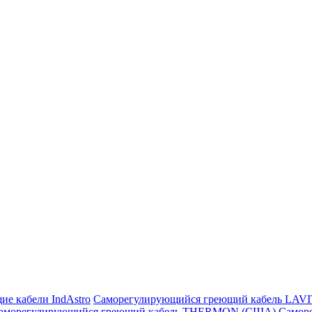
ие кабели IndAstro
Саморегулирующийся греющий кабель LAV
аморегулирующийся греющий кабель THERMON (США)
Самор