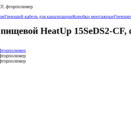
F, фторполимер
ков
Греющий кабель для канализации
Коробки монтажные
Греющи
пищевой HeatUp 15SeDS2-CF,