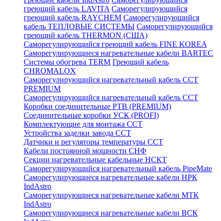
греющий кабель LAVITA
Саморегулирующийся
греющий кабель RAYCHEM
Саморегулирующийся
кабель ТЕПЛОВЫЕ СИСТЕМЫ
Саморегулирующийся
греющий кабель THERMON (США)
Саморегулирующийся греющий кабель FINE KOREA
Саморегулирующиеся нагревательные кабели BARTEC
Системы обогрева TERM
Греющий кабель
CHROMALOX
Саморегулирующийся нагревательный кабель ССТ
PREMIUM
Саморегулирующийся нагревательный кабель ССТ
Коробки соединительные РТВ (PREMIUM)
Соединительные коробки УСК (PROFI)
Комплектующие для монтажа ССТ
Устройства заделки завода ССТ
Датчики и регуляторы температуры ССТ
Кабели постоянной мощности СНФ
Секции нагревательные кабельные НСКТ
Саморегулирующийся нагревательный кабель PipeMate
Саморегулирующиеся нагревательные кабели НРК
IndAstro
Саморегулирующиеся нагревательные кабели МТК
IndAstro
Саморегулирующиеся нагревательные кабели ВСК