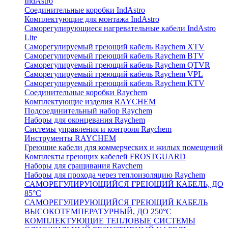
IndAstro
Соединительные коробки IndAstro
Комплектующие для монтажа IndAstro
Саморегулирующиеся нагревательные кабели IndAstro
Lite
Саморегулируемый греющий кабель Raychem XTV
Саморегулируемый греющий кабель Raychem BTV
Саморегулируемый греющий кабель Raychem QTVR
Саморегулируемый греющий кабель Raychem VPL
Саморегулируемый греющий кабель Raychem KTV
Соединительные коробки Raychem
Комплектующие изделия RAYCHEM
Подсоединительный набор Raychem
Наборы для оконцевания Raychem
Системы управления и контроля Raychem
Инструменты RAYCHEM
Греющие кабели для коммерческих и жилых помещений
Комплекты греющих кабелей FROSTGUARD
Наборы для сращивания Raychem
Наборы для прохода через теплоизоляцию Raychem
САМОРЕГУЛИРУЮЩИЙСЯ ГРЕЮЩИЙ КАБЕЛЬ, ДО
85°С
САМОРЕГУЛИРУЮЩИЙСЯ ГРЕЮЩИЙ КАБЕЛЬ
ВЫСОКОТЕМПЕРАТУРНЫЙ, ДО 250°С
КОМПЛЕКТУЮЩИЕ ТЕПЛОВЫЕ СИСТЕМЫ