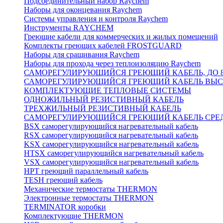
Подсоединительный набор Raychem
Наборы для оконцевания Raychem
Системы управления и контроля Raychem
Инструменты RAYCHEM
Греющие кабели для коммерческих и жилых помещений
Комплекты греющих кабелей FROSTGUARD
Наборы для сращивания Raychem
Наборы для прохода через теплоизоляцию Raychem
САМОРЕГУЛИРУЮЩИЙСЯ ГРЕЮЩИЙ КАБЕЛЬ, ДО 8
САМОРЕГУЛИРУЮЩИЙСЯ ГРЕЮЩИЙ КАБЕЛЬ ВЫСО
КОМПЛЕКТУЮЩИЕ ТЕПЛОВЫЕ СИСТЕМЫ
ОДНОЖИЛЬНЫЙ РЕЗИСТИВНЫЙ КАБЕЛЬ
ТРЕХЖИЛЬНЫЙ РЕЗИСТИВНЫЙ КАБЕЛЬ
САМОРЕГУЛИРУЮЩИЙСЯ ГРЕЮЩИЙ КАБЕЛЬ СРЕД
BSX саморегулирующийся нагревательный кабель
RSX саморегулирующийся нагревательный кабель
KSX саморегулирующийся нагревательный кабель
HTSX саморегулирующийся нагревательный кабель
VSX саморегулирующийся нагревательный кабель
НРТ греющий параллельный кабель
TESH греющий кабель
Механические термостаты THERMON
Электронные термостаты THERMON
TERMINATOR коробки
Комплектующие THERMON