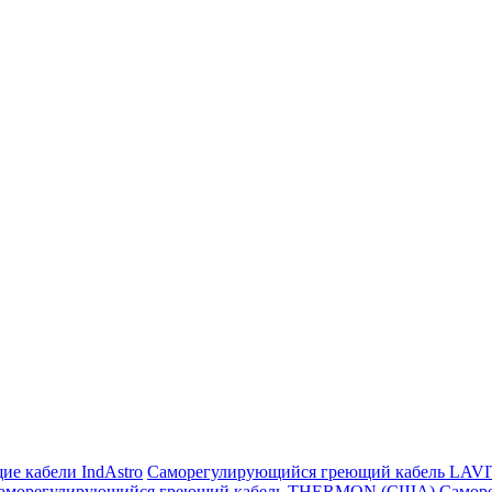
ие кабели IndAstro
Саморегулирующийся греющий кабель LAV
аморегулирующийся греющий кабель THERMON (США)
Самор