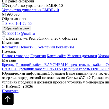
Вы ранее смотрели
Устройство управления EMDR-10
64 990
руб.
Обратная связь
8-800-101-72-56
Обратный звонок
5505153@mail.ru
г.Тюмень, ул. Республики, д. 207, офис 222
Компания
Контакты
Новости
О компании
Реквизиты
Помощь
Возврат товаров
Гарантия
Карта сайта
Условия доставки
Услов
Магазин
Бренды
Греющий кабель RAYCHEM
Нагревательные кабели 
BARTEC
Греющий кабель LAVITA
Греющий кабель FINE KO
Юридическая информация:Обращаем Ваше внимание на то, что 
офертой, определяемой положениями Статьи 437 п.2 Гражданск
условиях продажи и доставки просьба уточнять у менеджера ин
© КабельОпт 2026
Политика