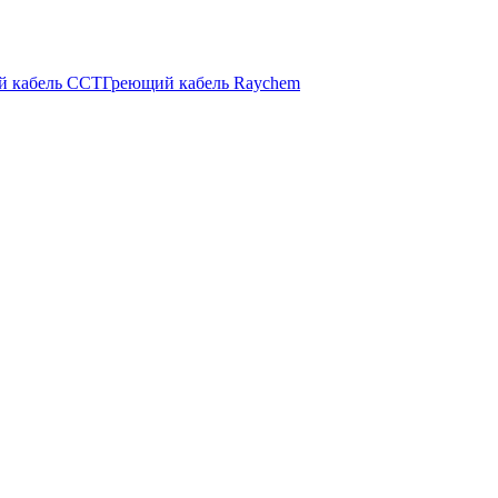
й кабель ССТ
Греющий кабель Raychem