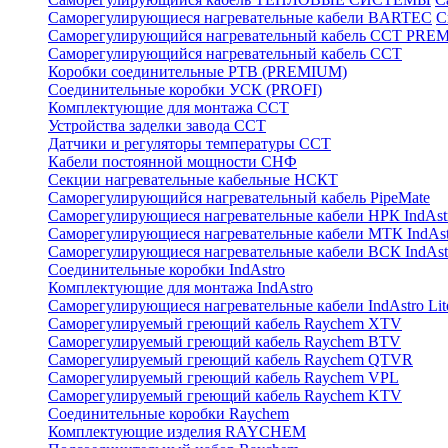
Саморегулирующиеся нагревательные кабели BARTEC
С
Саморегулирующийся нагревательный кабель ССТ PRE
Саморегулирующийся нагревательный кабель ССТ
Коробки соединительные РТВ (PREMIUM)
Соединительные коробки УСК (PROFI)
Комплектующие для монтажа ССТ
Устройства заделки завода ССТ
Датчики и регуляторы температуры ССТ
Кабели постоянной мощности СНФ
Секции нагревательные кабельные НСКТ
Саморегулирующийся нагревательный кабель PipeMate
Саморегулирующиеся нагревательные кабели НРК IndAst
Саморегулирующиеся нагревательные кабели МТК IndAst
Саморегулирующиеся нагревательные кабели ВСК IndAst
Соединительные коробки IndAstro
Комплектующие для монтажа IndAstro
Саморегулирующиеся нагревательные кабели IndAstro Lit
Саморегулируемый греющий кабель Raychem XTV
Саморегулируемый греющий кабель Raychem BTV
Саморегулируемый греющий кабель Raychem QTVR
Саморегулируемый греющий кабель Raychem VPL
Саморегулируемый греющий кабель Raychem KTV
Соединительные коробки Raychem
Комплектующие изделия RAYCHEM