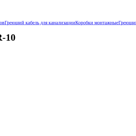
ков
Греющий кабель для канализации
Коробки монтажные
Греющи
R-10