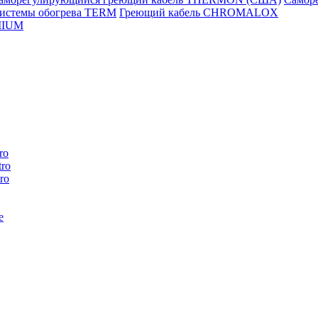
истемы обогрева TERM
Греющий кабель CHROMALOX
MIUM
ro
ro
ro
e