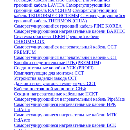
греющий кабель LAVITA
Саморегулирующийся
греющий кабель RAYCHEM
Саморегулирующийся
кабель ТЕПЛОВЫЕ СИСТЕМЫ
Саморегулирующийся
греющий кабель THERMON (США)
Саморегулирующийся греющий кабель FINE KOREA
Саморегулирующиеся нагревательные кабели BARTEC
Системы обогрева TERM
Греющий кабель
CHROMALOX
Саморегулирующийся нагревательный кабель ССТ
PREMIUM
Саморегулирующийся нагревательный кабель ССТ
Коробки соединительные РТВ (PREMIUM)
Соединительные коробки УСК (PROFI)
Комплектующие для монтажа ССТ
Устройства заделки завода ССТ
Датчики и регуляторы температуры ССТ
Кабели постоянной мощности СНФ
Секции нагревательные кабельные НСКТ
Саморегулирующийся нагревательный кабель PipeMate
Саморегулирующиеся нагревательные кабели НРК
IndAstro
Саморегулирующиеся нагревательные кабели МТК
IndAstro
Саморегулирующиеся нагревательные кабели ВСК