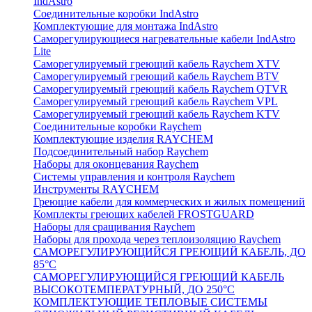
IndAstro
Соединительные коробки IndAstro
Комплектующие для монтажа IndAstro
Саморегулирующиеся нагревательные кабели IndAstro
Lite
Саморегулируемый греющий кабель Raychem XTV
Саморегулируемый греющий кабель Raychem BTV
Саморегулируемый греющий кабель Raychem QTVR
Саморегулируемый греющий кабель Raychem VPL
Саморегулируемый греющий кабель Raychem KTV
Соединительные коробки Raychem
Комплектующие изделия RAYCHEM
Подсоединительный набор Raychem
Наборы для оконцевания Raychem
Системы управления и контроля Raychem
Инструменты RAYCHEM
Греющие кабели для коммерческих и жилых помещений
Комплекты греющих кабелей FROSTGUARD
Наборы для сращивания Raychem
Наборы для прохода через теплоизоляцию Raychem
САМОРЕГУЛИРУЮЩИЙСЯ ГРЕЮЩИЙ КАБЕЛЬ, ДО
85°С
САМОРЕГУЛИРУЮЩИЙСЯ ГРЕЮЩИЙ КАБЕЛЬ
ВЫСОКОТЕМПЕРАТУРНЫЙ, ДО 250°С
КОМПЛЕКТУЮЩИЕ ТЕПЛОВЫЕ СИСТЕМЫ