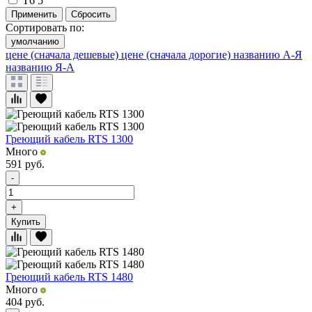
Т6
5
Применить
Сбросить
Сортировать по:
умолчанию
цене (сначала дешевые)
цене (сначала дорогие)
названию А-Я
названию Я-А
Греющий кабель RTS 1300
Много
591
руб.
-
+
Купить
Греющий кабель RTS 1480
Много
404
руб.