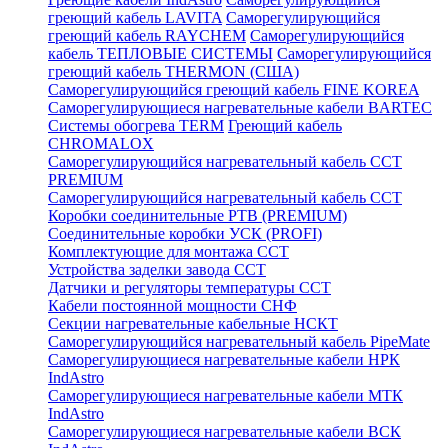
греющий кабель LAVITA
Саморегулирующийся
греющий кабель RAYCHEM
Саморегулирующийся
кабель ТЕПЛОВЫЕ СИСТЕМЫ
Саморегулирующийся
греющий кабель THERMON (США)
Саморегулирующийся греющий кабель FINE KOREA
Саморегулирующиеся нагревательные кабели BARTEC
Системы обогрева TERM
Греющий кабель
CHROMALOX
Саморегулирующийся нагревательный кабель ССТ
PREMIUM
Саморегулирующийся нагревательный кабель ССТ
Коробки соединительные РТВ (PREMIUM)
Соединительные коробки УСК (PROFI)
Комплектующие для монтажа ССТ
Устройства заделки завода ССТ
Датчики и регуляторы температуры ССТ
Кабели постоянной мощности СНФ
Секции нагревательные кабельные НСКТ
Саморегулирующийся нагревательный кабель PipeMate
Саморегулирующиеся нагревательные кабели НРК
IndAstro
Саморегулирующиеся нагревательные кабели МТК
IndAstro
Саморегулирующиеся нагревательные кабели ВСК