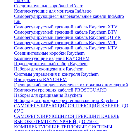
IndAstro
Соединительные коробки IndAstro
Комплектующие для монтажа IndAstro
Саморегулирующиеся нагревательные кабели IndAstro
Lite
Саморегулируемый греющий кабель Raychem XTV
Саморегулируемый греющий кабель Raychem BTV
Саморегулируемый греющий кабель Raychem QTVR
Саморегулируемый греющий кабель Raychem VPL
Саморегулируемый греющий кабель Raychem KTV
Соединительные коробки Raychem
Комплектующие изделия RAYCHEM
Подсоединительный набор Raychem
Наборы для оконцевания Raychem
Системы управления и контроля Raychem
Инструменты RAYCHEM
Греющие кабели для коммерческих и жилых помещений
Комплекты греющих кабелей FROSTGUARD
Наборы для сращивания Raychem
Наборы для прохода через теплоизоляцию Raychem
САМОРЕГУЛИРУЮЩИЙСЯ ГРЕЮЩИЙ КАБЕЛЬ, ДО
85°С
САМОРЕГУЛИРУЮЩИЙСЯ ГРЕЮЩИЙ КАБЕЛЬ
ВЫСОКОТЕМПЕРАТУРНЫЙ, ДО 250°С
КОМПЛЕКТУЮЩИЕ ТЕПЛОВЫЕ СИСТЕМЫ