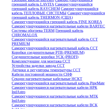
греющий кабель LAVITA
Саморегулирующийся
греющий кабель RAYCHEM
Саморегулирующийся
кабель ТЕПЛОВЫЕ СИСТЕМЫ
Саморегулирующийся
греющий кабель THERMON (США)
Саморегулирующийся греющий кабель FINE KOREA
Саморегулирующиеся нагревательные кабели BARTEC
Системы обогрева TERM
Греющий кабель
CHROMALOX
Саморегулирующийся нагревательный кабель ССТ
PREMIUM
Саморегулирующийся нагревательный кабель ССТ
Коробки соединительные РТВ (PREMIUM)
Соединительные коробки УСК (PROFI)
Комплектующие для монтажа ССТ
Устройства заделки завода ССТ
Датчики и регуляторы температуры ССТ
Кабели постоянной мощности СНФ
Секции нагревательные кабельные НСКТ
Саморегулирующийся нагревательный кабель PipeMate
Саморегулирующиеся нагревательные кабели НРК
IndAstro
Саморегулирующиеся нагревательные кабели МТК
IndAstro
Саморегулирующиеся нагревательные кабели ВСК