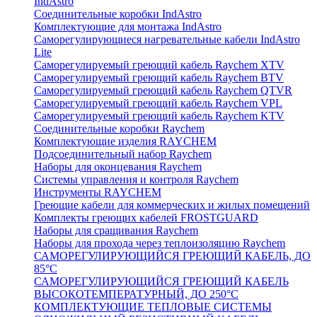
IndAstro
Соединительные коробки IndAstro
Комплектующие для монтажа IndAstro
Саморегулирующиеся нагревательные кабели IndAstro
Lite
Саморегулируемый греющий кабель Raychem XTV
Саморегулируемый греющий кабель Raychem BTV
Саморегулируемый греющий кабель Raychem QTVR
Саморегулируемый греющий кабель Raychem VPL
Саморегулируемый греющий кабель Raychem KTV
Соединительные коробки Raychem
Комплектующие изделия RAYCHEM
Подсоединительный набор Raychem
Наборы для оконцевания Raychem
Системы управления и контроля Raychem
Инструменты RAYCHEM
Греющие кабели для коммерческих и жилых помещений
Комплекты греющих кабелей FROSTGUARD
Наборы для сращивания Raychem
Наборы для прохода через теплоизоляцию Raychem
САМОРЕГУЛИРУЮЩИЙСЯ ГРЕЮЩИЙ КАБЕЛЬ, ДО
85°С
САМОРЕГУЛИРУЮЩИЙСЯ ГРЕЮЩИЙ КАБЕЛЬ
ВЫСОКОТЕМПЕРАТУРНЫЙ, ДО 250°С
КОМПЛЕКТУЮЩИЕ ТЕПЛОВЫЕ СИСТЕМЫ