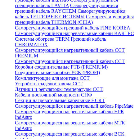
греющий кабель LAVITA
Саморегулирующийся
греющий кабель RAYCHEM
Саморегулирующийся
кабель ТЕПЛОВЫЕ СИСТЕМЫ
Саморегулирующийся
греющий кабель THERMON (США)
Саморегулирующийся греющий кабель FINE KOREA
Саморегулирующиеся нагревательные кабели BARTEC
Системы обогрева TERM
Греющий кабель
CHROMALOX
Саморегулирующийся нагревательный кабель ССТ
PREMIUM
Саморегулирующийся нагревательный кабель ССТ
Коробки соединительные РТВ (PREMIUM)
Соединительные коробки УСК (PROFI)
Комплектующие для монтажа ССТ
Устройства заделки завода ССТ
Датчики и регуляторы температуры ССТ
Кабели постоянной мощности СНФ
Секции нагревательные кабельные НСКТ
Саморегулирующийся нагревательный кабель PipeMate
Саморегулирующиеся нагревательные кабели НРК
IndAstro
Саморегулирующиеся нагревательные кабели МТК
IndAstro
Саморегулирующиеся нагревательные кабели ВСК