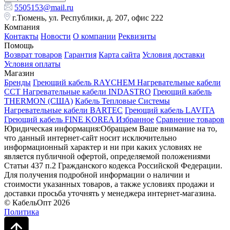
5505153@mail.ru
г.Тюмень, ул. Республики, д. 207, офис 222
Компания
Контакты
Новости
О компании
Реквизиты
Помощь
Возврат товаров
Гарантия
Карта сайта
Условия доставки
Условия оплаты
Магазин
Бренды
Греющий кабель RAYCHEM
Нагревательные кабели
ССТ
Нагревательные кабели INDASTRO
Греющий кабель
THERMON (США)
Кабель Тепловые Системы
Нагревательные кабели BARTEC
Греющий кабель LAVITA
Греющий кабель FINE KOREA
Избранное
Сравнение товаров
Юридическая информация:Обращаем Ваше внимание на то,
что данный интернет-сайт носит исключительно
информационный характер и ни при каких условиях не
является публичной офертой, определяемой положениями
Статьи 437 п.2 Гражданского кодекса Российской Федерации.
Для получения подробной информации о наличии и
стоимости указанных товаров, а также условиях продажи и
доставки просьба уточнять у менеджера интернет-магазина.
© КабельОпт 2026
Политика