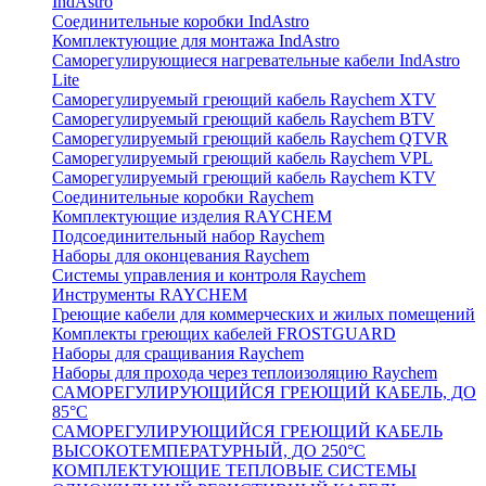
IndAstro
Соединительные коробки IndAstro
Комплектующие для монтажа IndAstro
Саморегулирующиеся нагревательные кабели IndAstro
Lite
Саморегулируемый греющий кабель Raychem XTV
Саморегулируемый греющий кабель Raychem BTV
Саморегулируемый греющий кабель Raychem QTVR
Саморегулируемый греющий кабель Raychem VPL
Саморегулируемый греющий кабель Raychem KTV
Соединительные коробки Raychem
Комплектующие изделия RAYCHEM
Подсоединительный набор Raychem
Наборы для оконцевания Raychem
Системы управления и контроля Raychem
Инструменты RAYCHEM
Греющие кабели для коммерческих и жилых помещений
Комплекты греющих кабелей FROSTGUARD
Наборы для сращивания Raychem
Наборы для прохода через теплоизоляцию Raychem
САМОРЕГУЛИРУЮЩИЙСЯ ГРЕЮЩИЙ КАБЕЛЬ, ДО
85°С
САМОРЕГУЛИРУЮЩИЙСЯ ГРЕЮЩИЙ КАБЕЛЬ
ВЫСОКОТЕМПЕРАТУРНЫЙ, ДО 250°С
КОМПЛЕКТУЮЩИЕ ТЕПЛОВЫЕ СИСТЕМЫ