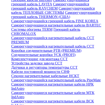
греющий кабель LAVITA
Саморегулирующийся
греющий кабель RAYCHEM
Саморегулирующийся
кабель ТЕПЛОВЫЕ СИСТЕМЫ
Саморегулирующийся
греющий кабель THERMON (США)
Саморегулирующийся греющий кабель FINE KOREA
Саморегулирующиеся нагревательные кабели BARTEC
Системы обогрева TERM
Греющий кабель
CHROMALOX
Саморегулирующийся нагревательный кабель ССТ
PREMIUM
Саморегулирующийся нагревательный кабель ССТ
Коробки соединительные РТВ (PREMIUM)
Соединительные коробки УСК (PROFI)
Комплектующие для монтажа ССТ
Устройства заделки завода ССТ
Датчики и регуляторы температуры ССТ
Кабели постоянной мощности СНФ
Секции нагревательные кабельные НСКТ
Саморегулирующийся нагревательный кабель PipeMate
Саморегулирующиеся нагревательные кабели НРК
IndAstro
Саморегулирующиеся нагревательные кабели МТК
IndAstro
Саморегулирующиеся нагревательные кабели ВСК