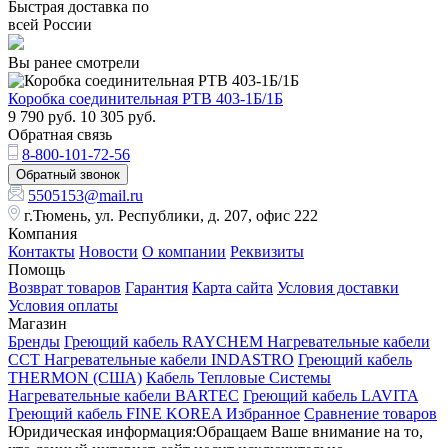
Быстрая доставка по
всей России
Вы ранее смотрели
Коробка соединительная РТВ 403-1Б/1Б
9 790
руб.
10 305
руб.
Обратная связь
8-800-101-72-56
Обратный звонок
5505153@mail.ru
г.Тюмень, ул. Республики, д. 207, офис 222
Компания
Контакты
Новости
О компании
Реквизиты
Помощь
Возврат товаров
Гарантия
Карта сайта
Условия доставки
Условия оплаты
Магазин
Бренды
Греющий кабель RAYCHEM
Нагревательные кабели
ССТ
Нагревательные кабели INDASTRO
Греющий кабель
THERMON (США)
Кабель Тепловые Системы
Нагревательные кабели BARTEC
Греющий кабель LAVITA
Греющий кабель FINE KOREA
Избранное
Сравнение товаров
Юридическая информация:Обращаем Ваше внимание на то,