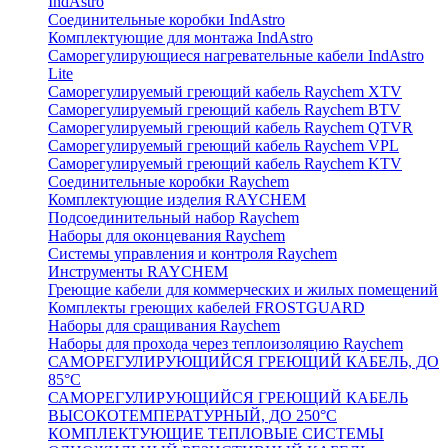
IndAstro
Соединительные коробки IndAstro
Комплектующие для монтажа IndAstro
Саморегулирующиеся нагревательные кабели IndAstro
Lite
Саморегулируемый греющий кабель Raychem XTV
Саморегулируемый греющий кабель Raychem BTV
Саморегулируемый греющий кабель Raychem QTVR
Саморегулируемый греющий кабель Raychem VPL
Саморегулируемый греющий кабель Raychem KTV
Соединительные коробки Raychem
Комплектующие изделия RAYCHEM
Подсоединительный набор Raychem
Наборы для оконцевания Raychem
Системы управления и контроля Raychem
Инструменты RAYCHEM
Греющие кабели для коммерческих и жилых помещений
Комплекты греющих кабелей FROSTGUARD
Наборы для сращивания Raychem
Наборы для прохода через теплоизоляцию Raychem
САМОРЕГУЛИРУЮЩИЙСЯ ГРЕЮЩИЙ КАБЕЛЬ, ДО
85°С
САМОРЕГУЛИРУЮЩИЙСЯ ГРЕЮЩИЙ КАБЕЛЬ
ВЫСОКОТЕМПЕРАТУРНЫЙ, ДО 250°С
КОМПЛЕКТУЮЩИЕ ТЕПЛОВЫЕ СИСТЕМЫ