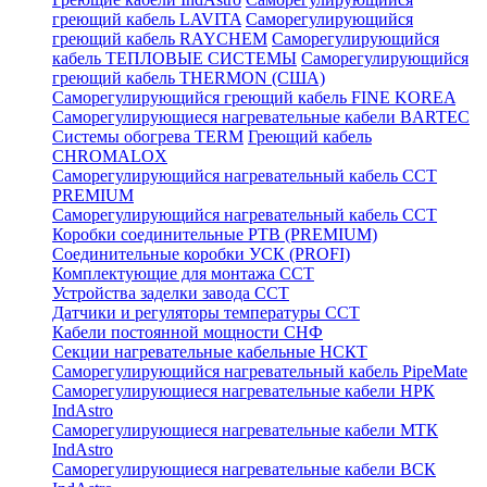
греющий кабель LAVITA
Саморегулирующийся
греющий кабель RAYCHEM
Саморегулирующийся
кабель ТЕПЛОВЫЕ СИСТЕМЫ
Саморегулирующийся
греющий кабель THERMON (США)
Саморегулирующийся греющий кабель FINE KOREA
Саморегулирующиеся нагревательные кабели BARTEC
Системы обогрева TERM
Греющий кабель
CHROMALOX
Саморегулирующийся нагревательный кабель ССТ
PREMIUM
Саморегулирующийся нагревательный кабель ССТ
Коробки соединительные РТВ (PREMIUM)
Соединительные коробки УСК (PROFI)
Комплектующие для монтажа ССТ
Устройства заделки завода ССТ
Датчики и регуляторы температуры ССТ
Кабели постоянной мощности СНФ
Секции нагревательные кабельные НСКТ
Саморегулирующийся нагревательный кабель PipeMate
Саморегулирующиеся нагревательные кабели НРК
IndAstro
Саморегулирующиеся нагревательные кабели МТК
IndAstro
Саморегулирующиеся нагревательные кабели ВСК