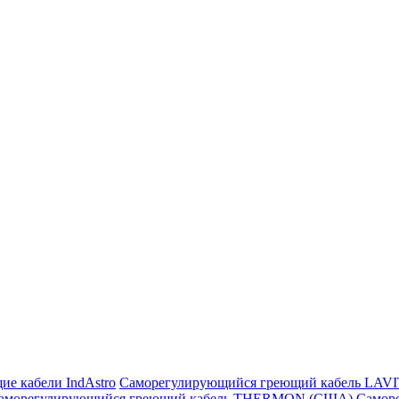
ие кабели IndAstro
Саморегулирующийся греющий кабель LAV
аморегулирующийся греющий кабель THERMON (США)
Самор