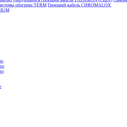
истемы обогрева TERM
Греющий кабель CHROMALOX
MIUM
ro
ro
ro
e