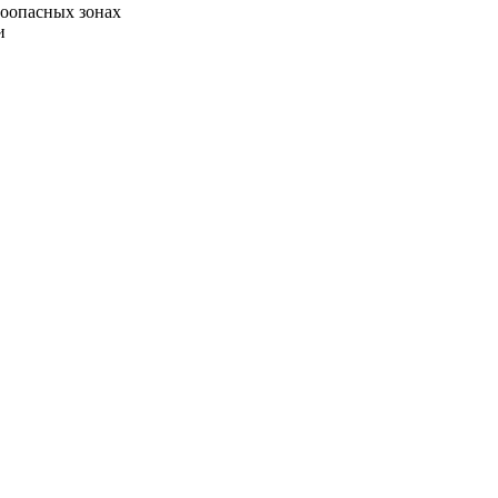
воопасных зонах
и