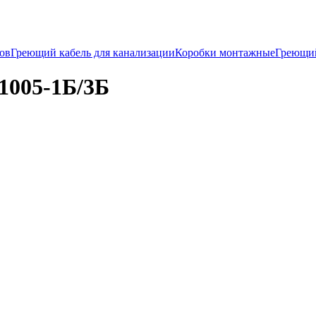
ков
Греющий кабель для канализации
Коробки монтажные
Греющи
1005-1Б/3Б