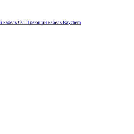
й кабель ССТ
Греющий кабель Raychem