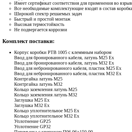
Имеет сертификат соответствия для применения во взры
Все необходимые комплектующие входят в состав коробк
Широкий спектр решаемых задач
Быстрый и простой монтаж
Высокая термостойкость
Не подвергается коррозии
Комплект поставки:
Корпус коробки РТВ 1005 с клеммным набором
Ввод для бронированного кабеля, латунь М25 Ех
Ввод для бронированного кабеля, латунь М32 Ех
Ввод для небронированного кабеля, пластик М25 Ех
Ввод для небронированного кабеля, пластик М32 Ех
Контргайка латунь М25
Контргайка латунь М32
Кольцо заземления латунь М25
Кольцо заземления латунь М32
Заглушка М25 Ex
Заглушка М32 Ex
Кольцо уплотнительное М25 Ex
Кольцо уплотнительное М32 Ex
Уплотнение GP25
Уплотнение GP32
Перемычка с крепежом П06.06×150-00