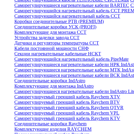
Саморегулирующиеся нагревательные кабели BARTEC
С
Саморегулирующийся нагревательный кабель ССТ PRE
Саморегулирующийся нагревательный кабель ССТ
Коробки соединительные РТВ (PREMIUM)
Соединительные коробки УСК (PROFI)
Комплектующие для монтажа ССТ
Устройства заделки завода ССТ
Датчики и регуляторы температуры ССТ
Кабели постоянной мощности СНФ
Секции нагревательные кабельные НСКТ
Саморегулирующийся нагревательный кабель PipeMate
Саморегулирующиеся нагревательные кабели НРК IndAst
Саморегулирующиеся нагревательные кабели МТК IndAst
Саморегулирующиеся нагревательные кабели ВСК IndAst
Соединительные коробки IndAstro
Комплектующие для монтажа IndAstro
Саморегулирующиеся нагревательные кабели IndAstro Lit
Саморегулируемый греющий кабель Raychem XTV
Саморегулируемый греющий кабель Raychem BTV
Саморегулируемый греющий кабель Raychem QTVR
Саморегулируемый греющий кабель Raychem VPL
Саморегулируемый греющий кабель Raychem KTV
Соединительные коробки Raychem
Комплектующие изделия RAYCHEM