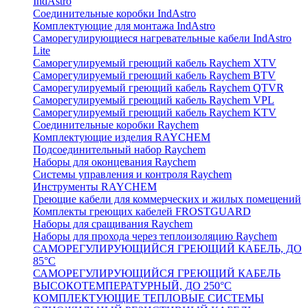
IndAstro
Соединительные коробки IndAstro
Комплектующие для монтажа IndAstro
Саморегулирующиеся нагревательные кабели IndAstro
Lite
Саморегулируемый греющий кабель Raychem XTV
Саморегулируемый греющий кабель Raychem BTV
Саморегулируемый греющий кабель Raychem QTVR
Саморегулируемый греющий кабель Raychem VPL
Саморегулируемый греющий кабель Raychem KTV
Соединительные коробки Raychem
Комплектующие изделия RAYCHEM
Подсоединительный набор Raychem
Наборы для оконцевания Raychem
Системы управления и контроля Raychem
Инструменты RAYCHEM
Греющие кабели для коммерческих и жилых помещений
Комплекты греющих кабелей FROSTGUARD
Наборы для сращивания Raychem
Наборы для прохода через теплоизоляцию Raychem
САМОРЕГУЛИРУЮЩИЙСЯ ГРЕЮЩИЙ КАБЕЛЬ, ДО
85°С
САМОРЕГУЛИРУЮЩИЙСЯ ГРЕЮЩИЙ КАБЕЛЬ
ВЫСОКОТЕМПЕРАТУРНЫЙ, ДО 250°С
КОМПЛЕКТУЮЩИЕ ТЕПЛОВЫЕ СИСТЕМЫ