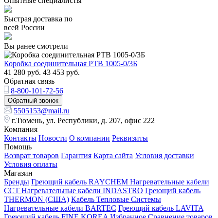
Опытные специалисты
Быстрая доставка по
всей России
Вы ранее смотрели
Коробка соединительная РТВ 1005-0/3Б
41 280
руб.
43 453
руб.
Обратная связь
8-800-101-72-56
Обратный звонок
5505153@mail.ru
г.Тюмень, ул. Республики, д. 207, офис 222
Компания
Контакты
Новости
О компании
Реквизиты
Помощь
Возврат товаров
Гарантия
Карта сайта
Условия доставки
Условия оплаты
Магазин
Бренды
Греющий кабель RAYCHEM
Нагревательные кабели
ССТ
Нагревательные кабели INDASTRO
Греющий кабель
THERMON (США)
Кабель Тепловые Системы
Нагревательные кабели BARTEC
Греющий кабель LAVITA
Греющий кабель FINE KOREA
Избранное
Сравнение товаров