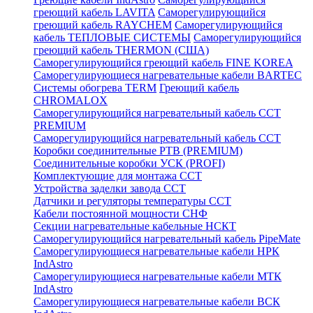
греющий кабель LAVITA
Саморегулирующийся
греющий кабель RAYCHEM
Саморегулирующийся
кабель ТЕПЛОВЫЕ СИСТЕМЫ
Саморегулирующийся
греющий кабель THERMON (США)
Саморегулирующийся греющий кабель FINE KOREA
Саморегулирующиеся нагревательные кабели BARTEC
Системы обогрева TERM
Греющий кабель
CHROMALOX
Саморегулирующийся нагревательный кабель ССТ
PREMIUM
Саморегулирующийся нагревательный кабель ССТ
Коробки соединительные РТВ (PREMIUM)
Соединительные коробки УСК (PROFI)
Комплектующие для монтажа ССТ
Устройства заделки завода ССТ
Датчики и регуляторы температуры ССТ
Кабели постоянной мощности СНФ
Секции нагревательные кабельные НСКТ
Саморегулирующийся нагревательный кабель PipeMate
Саморегулирующиеся нагревательные кабели НРК
IndAstro
Саморегулирующиеся нагревательные кабели МТК
IndAstro
Саморегулирующиеся нагревательные кабели ВСК