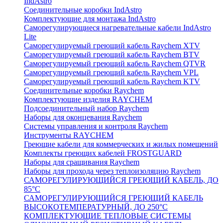
IndAstro
Соединительные коробки IndAstro
Комплектующие для монтажа IndAstro
Саморегулирующиеся нагревательные кабели IndAstro
Lite
Саморегулируемый греющий кабель Raychem XTV
Саморегулируемый греющий кабель Raychem BTV
Саморегулируемый греющий кабель Raychem QTVR
Саморегулируемый греющий кабель Raychem VPL
Саморегулируемый греющий кабель Raychem KTV
Соединительные коробки Raychem
Комплектующие изделия RAYCHEM
Подсоединительный набор Raychem
Наборы для оконцевания Raychem
Системы управления и контроля Raychem
Инструменты RAYCHEM
Греющие кабели для коммерческих и жилых помещений
Комплекты греющих кабелей FROSTGUARD
Наборы для сращивания Raychem
Наборы для прохода через теплоизоляцию Raychem
САМОРЕГУЛИРУЮЩИЙСЯ ГРЕЮЩИЙ КАБЕЛЬ, ДО
85°С
САМОРЕГУЛИРУЮЩИЙСЯ ГРЕЮЩИЙ КАБЕЛЬ
ВЫСОКОТЕМПЕРАТУРНЫЙ, ДО 250°С
КОМПЛЕКТУЮЩИЕ ТЕПЛОВЫЕ СИСТЕМЫ