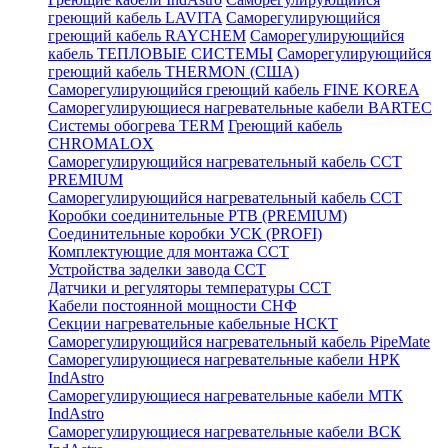
греющий кабель LAVITA
Саморегулирующийся
греющий кабель RAYCHEM
Саморегулирующийся
кабель ТЕПЛОВЫЕ СИСТЕМЫ
Саморегулирующийся
греющий кабель THERMON (США)
Саморегулирующийся греющий кабель FINE KOREA
Саморегулирующиеся нагревательные кабели BARTEC
Системы обогрева TERM
Греющий кабель
CHROMALOX
Саморегулирующийся нагревательный кабель ССТ
PREMIUM
Саморегулирующийся нагревательный кабель ССТ
Коробки соединительные РТВ (PREMIUM)
Соединительные коробки УСК (PROFI)
Комплектующие для монтажа ССТ
Устройства заделки завода ССТ
Датчики и регуляторы температуры ССТ
Кабели постоянной мощности СНФ
Секции нагревательные кабельные НСКТ
Саморегулирующийся нагревательный кабель PipeMate
Саморегулирующиеся нагревательные кабели НРК
IndAstro
Саморегулирующиеся нагревательные кабели МТК
IndAstro
Саморегулирующиеся нагревательные кабели ВСК