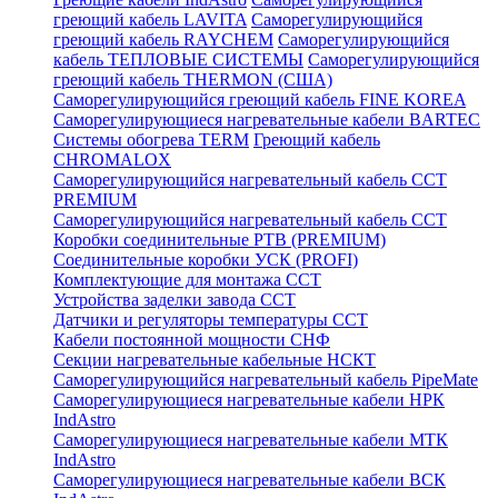
греющий кабель LAVITA
Саморегулирующийся
греющий кабель RAYCHEM
Саморегулирующийся
кабель ТЕПЛОВЫЕ СИСТЕМЫ
Саморегулирующийся
греющий кабель THERMON (США)
Саморегулирующийся греющий кабель FINE KOREA
Саморегулирующиеся нагревательные кабели BARTEC
Системы обогрева TERM
Греющий кабель
CHROMALOX
Саморегулирующийся нагревательный кабель ССТ
PREMIUM
Саморегулирующийся нагревательный кабель ССТ
Коробки соединительные РТВ (PREMIUM)
Соединительные коробки УСК (PROFI)
Комплектующие для монтажа ССТ
Устройства заделки завода ССТ
Датчики и регуляторы температуры ССТ
Кабели постоянной мощности СНФ
Секции нагревательные кабельные НСКТ
Саморегулирующийся нагревательный кабель PipeMate
Саморегулирующиеся нагревательные кабели НРК
IndAstro
Саморегулирующиеся нагревательные кабели МТК
IndAstro
Саморегулирующиеся нагревательные кабели ВСК