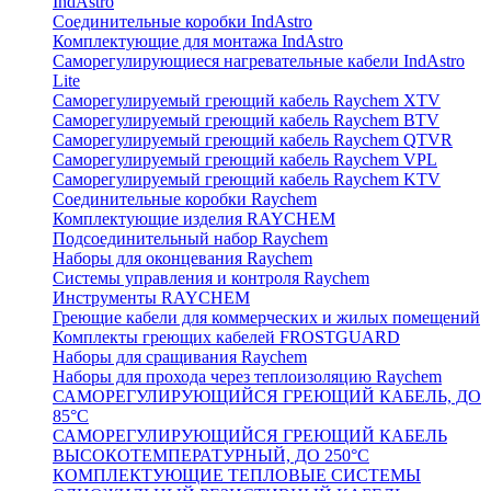
IndAstro
Соединительные коробки IndAstro
Комплектующие для монтажа IndAstro
Саморегулирующиеся нагревательные кабели IndAstro
Lite
Саморегулируемый греющий кабель Raychem XTV
Саморегулируемый греющий кабель Raychem BTV
Саморегулируемый греющий кабель Raychem QTVR
Саморегулируемый греющий кабель Raychem VPL
Саморегулируемый греющий кабель Raychem KTV
Соединительные коробки Raychem
Комплектующие изделия RAYCHEM
Подсоединительный набор Raychem
Наборы для оконцевания Raychem
Системы управления и контроля Raychem
Инструменты RAYCHEM
Греющие кабели для коммерческих и жилых помещений
Комплекты греющих кабелей FROSTGUARD
Наборы для сращивания Raychem
Наборы для прохода через теплоизоляцию Raychem
САМОРЕГУЛИРУЮЩИЙСЯ ГРЕЮЩИЙ КАБЕЛЬ, ДО
85°С
САМОРЕГУЛИРУЮЩИЙСЯ ГРЕЮЩИЙ КАБЕЛЬ
ВЫСОКОТЕМПЕРАТУРНЫЙ, ДО 250°С
КОМПЛЕКТУЮЩИЕ ТЕПЛОВЫЕ СИСТЕМЫ