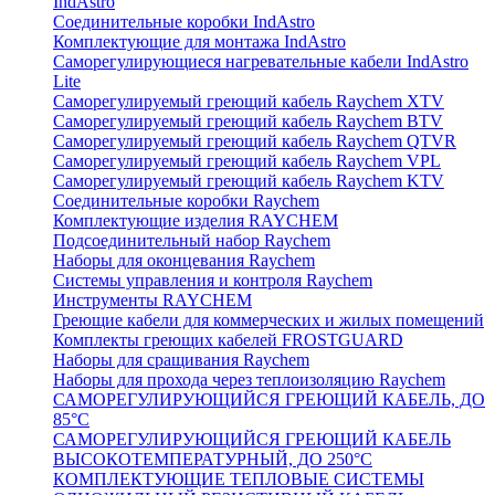
IndAstro
Соединительные коробки IndAstro
Комплектующие для монтажа IndAstro
Саморегулирующиеся нагревательные кабели IndAstro
Lite
Саморегулируемый греющий кабель Raychem XTV
Саморегулируемый греющий кабель Raychem BTV
Саморегулируемый греющий кабель Raychem QTVR
Саморегулируемый греющий кабель Raychem VPL
Саморегулируемый греющий кабель Raychem KTV
Соединительные коробки Raychem
Комплектующие изделия RAYCHEM
Подсоединительный набор Raychem
Наборы для оконцевания Raychem
Системы управления и контроля Raychem
Инструменты RAYCHEM
Греющие кабели для коммерческих и жилых помещений
Комплекты греющих кабелей FROSTGUARD
Наборы для сращивания Raychem
Наборы для прохода через теплоизоляцию Raychem
САМОРЕГУЛИРУЮЩИЙСЯ ГРЕЮЩИЙ КАБЕЛЬ, ДО
85°С
САМОРЕГУЛИРУЮЩИЙСЯ ГРЕЮЩИЙ КАБЕЛЬ
ВЫСОКОТЕМПЕРАТУРНЫЙ, ДО 250°С
КОМПЛЕКТУЮЩИЕ ТЕПЛОВЫЕ СИСТЕМЫ