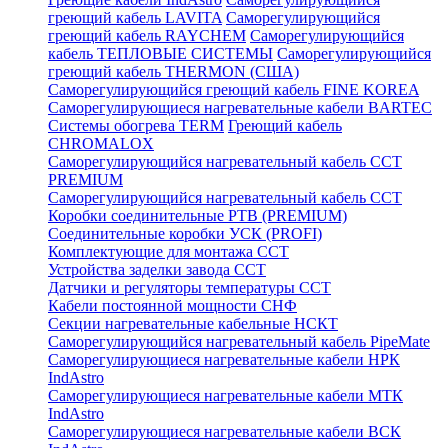
греющий кабель LAVITA
Саморегулирующийся
греющий кабель RAYCHEM
Саморегулирующийся
кабель ТЕПЛОВЫЕ СИСТЕМЫ
Саморегулирующийся
греющий кабель THERMON (США)
Саморегулирующийся греющий кабель FINE KOREA
Саморегулирующиеся нагревательные кабели BARTEC
Системы обогрева TERM
Греющий кабель
CHROMALOX
Саморегулирующийся нагревательный кабель ССТ
PREMIUM
Саморегулирующийся нагревательный кабель ССТ
Коробки соединительные РТВ (PREMIUM)
Соединительные коробки УСК (PROFI)
Комплектующие для монтажа ССТ
Устройства заделки завода ССТ
Датчики и регуляторы температуры ССТ
Кабели постоянной мощности СНФ
Секции нагревательные кабельные НСКТ
Саморегулирующийся нагревательный кабель PipeMate
Саморегулирующиеся нагревательные кабели НРК
IndAstro
Саморегулирующиеся нагревательные кабели МТК
IndAstro
Саморегулирующиеся нагревательные кабели ВСК