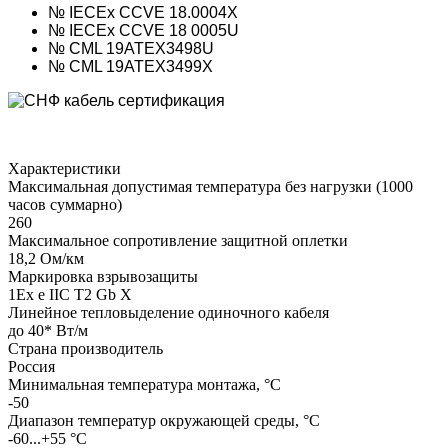
№ IECEx CCVE 18.0004X
№ IECEx CCVE 18 0005U
№ CML 19ATEX3498U
№ CML 19ATEX3499Х
Характеристики
Максимальная допустимая температура без нагрузки (1000
часов суммарно)
260
Максимальное сопротивление защитной оплетки
18,2 Ом/км
Маркировка взрывозащиты
1Ех е IIС Т2 Gb X
Линейное тепловыделение одиночного кабеля
до 40* Вт/м
Страна производитель
Россия
Минимальная температура монтажа, °С
-50
Диапазон температур окружающей среды, °С
-60...+55 °С