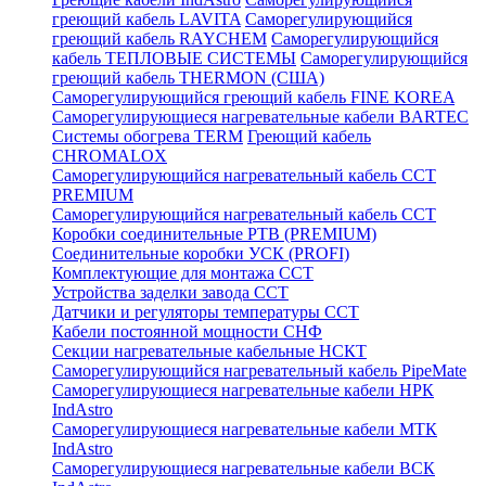
греющий кабель LAVITA
Саморегулирующийся
греющий кабель RAYCHEM
Саморегулирующийся
кабель ТЕПЛОВЫЕ СИСТЕМЫ
Саморегулирующийся
греющий кабель THERMON (США)
Саморегулирующийся греющий кабель FINE KOREA
Саморегулирующиеся нагревательные кабели BARTEC
Системы обогрева TERM
Греющий кабель
CHROMALOX
Саморегулирующийся нагревательный кабель ССТ
PREMIUM
Саморегулирующийся нагревательный кабель ССТ
Коробки соединительные РТВ (PREMIUM)
Соединительные коробки УСК (PROFI)
Комплектующие для монтажа ССТ
Устройства заделки завода ССТ
Датчики и регуляторы температуры ССТ
Кабели постоянной мощности СНФ
Секции нагревательные кабельные НСКТ
Саморегулирующийся нагревательный кабель PipeMate
Саморегулирующиеся нагревательные кабели НРК
IndAstro
Саморегулирующиеся нагревательные кабели МТК
IndAstro
Саморегулирующиеся нагревательные кабели ВСК