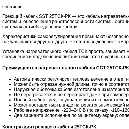
Описание
Греющий кабель SST 25ТСК-РК — это кабель нагреватель
систем и обеспечения работоспособности системы органи
системах антиобледенения кровли.
Характеристики саморегулирования повышают безопасность
накладываются друг на друга. Его тепловыделение самор
Установка нагревательного кабеля TСК проста, занимает 
соединения и подключения питания имеются в удобных на
Преимущества нагревательного кабеля ССТ 25ТСК-РК
Автоматически регулирует тепловыделение в ответ
Может быть отрезан нужной длины, точно в соответс
Наружная оболочка кабеля изготовлена из материал
Не перегревается и не перегорает даже при самопе
Полный набор средств управления и вспомогательн
Может поставляться в виде нагревательных секций 
Рабочее напряжение ~220–240 В (по заказу ~110–120
Два варианта исполнения по защитному экрану: оп
Конструкция греющего кабеля 25ТСК-РК: