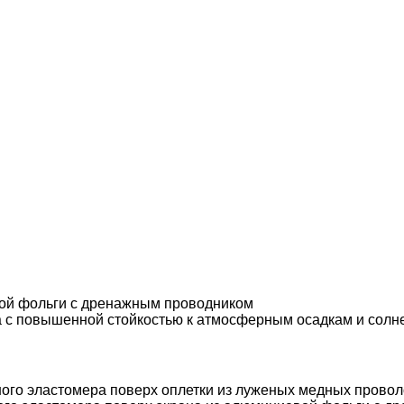
вой фольги с дренажным проводником
а с повышенной стойкостью к атмосферным осадкам и солн
ного эластомера поверх оплетки из луженых медных провол