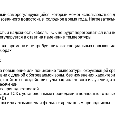
ный саморегулирующийся, который может использоваться д
зованного водостока в холодное время года. Нагреватель
 и надежность кабеля. TСК не будет перегреваться или пе
егулируется в ответ на изменение температуры.
мало времени и не требует никаких специальных навыков ил
борах.
:
 на повышение или понижение температуры окружающей ср
твии с длиной обогреваемой зоны, без изменения характери
а, стойкого к воздействию ультрафиолетового излучения, 
ресечении
ых принадлежностей.
марки ТСК с установочными проводами и полностью готовы
 В)
летка или алюминиевая фольга с дренажным проводником