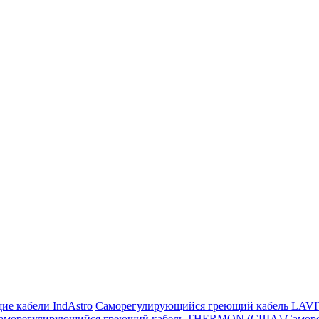
ие кабели IndAstro
Саморегулирующийся греющий кабель LAV
аморегулирующийся греющий кабель THERMON (США)
Самор