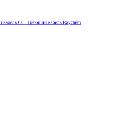
й кабель ССТ
Греющий кабель Raychem