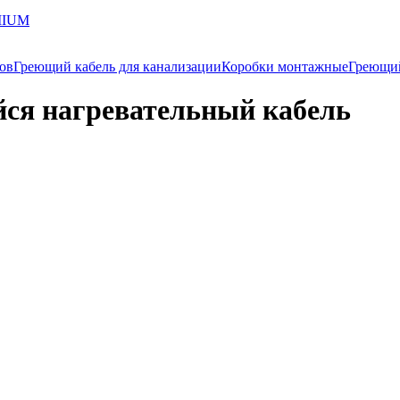
MIUM
ков
Греющий кабель для канализации
Коробки монтажные
Греющи
ся нагревательный кабель