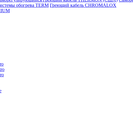
истемы обогрева TERM
Греющий кабель CHROMALOX
MIUM
ro
ro
ro
e