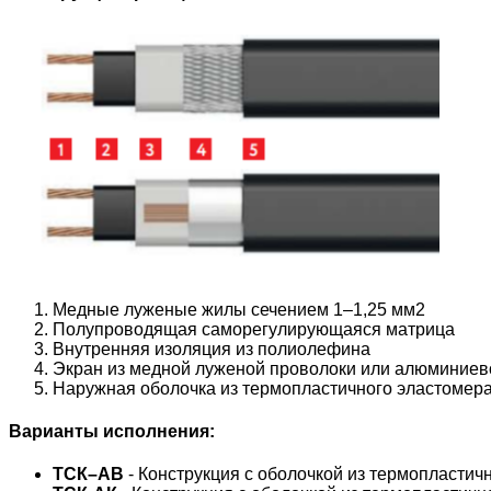
Медные луженые жилы сечением 1–1,25 мм2
Полупроводящая саморегулирующаяся матрица
Внутренняя изоляция из полиолефина
Экран из медной луженой проволоки или алюминие
Наружная оболочка из термопластичного эластомер
Варианты исполнения:
TСК–АB
- Конструкция с оболочкой из термопластич