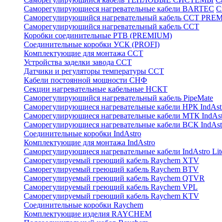
Саморегулирующиеся нагревательные кабели BARTEC
С
Саморегулирующийся нагревательный кабель ССТ PRE
Саморегулирующийся нагревательный кабель ССТ
Коробки соединительные РТВ (PREMIUM)
Соединительные коробки УСК (PROFI)
Комплектующие для монтажа ССТ
Устройства заделки завода ССТ
Датчики и регуляторы температуры ССТ
Кабели постоянной мощности СНФ
Секции нагревательные кабельные НСКТ
Саморегулирующийся нагревательный кабель PipeMate
Саморегулирующиеся нагревательные кабели НРК IndAst
Саморегулирующиеся нагревательные кабели МТК IndAst
Саморегулирующиеся нагревательные кабели ВСК IndAst
Соединительные коробки IndAstro
Комплектующие для монтажа IndAstro
Саморегулирующиеся нагревательные кабели IndAstro Lit
Саморегулируемый греющий кабель Raychem XTV
Саморегулируемый греющий кабель Raychem BTV
Саморегулируемый греющий кабель Raychem QTVR
Саморегулируемый греющий кабель Raychem VPL
Саморегулируемый греющий кабель Raychem KTV
Соединительные коробки Raychem
Комплектующие изделия RAYCHEM