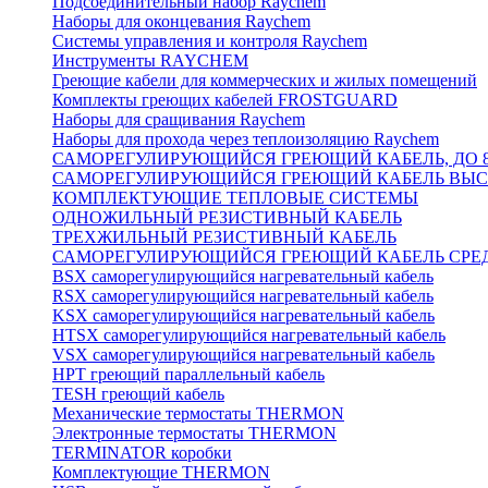
Подсоединительный набор Raychem
Наборы для оконцевания Raychem
Системы управления и контроля Raychem
Инструменты RAYCHEM
Греющие кабели для коммерческих и жилых помещений
Комплекты греющих кабелей FROSTGUARD
Наборы для сращивания Raychem
Наборы для прохода через теплоизоляцию Raychem
САМОРЕГУЛИРУЮЩИЙСЯ ГРЕЮЩИЙ КАБЕЛЬ, ДО 8
САМОРЕГУЛИРУЮЩИЙСЯ ГРЕЮЩИЙ КАБЕЛЬ ВЫСО
КОМПЛЕКТУЮЩИЕ ТЕПЛОВЫЕ СИСТЕМЫ
ОДНОЖИЛЬНЫЙ РЕЗИСТИВНЫЙ КАБЕЛЬ
ТРЕХЖИЛЬНЫЙ РЕЗИСТИВНЫЙ КАБЕЛЬ
САМОРЕГУЛИРУЮЩИЙСЯ ГРЕЮЩИЙ КАБЕЛЬ СРЕД
BSX саморегулирующийся нагревательный кабель
RSX саморегулирующийся нагревательный кабель
KSX саморегулирующийся нагревательный кабель
HTSX саморегулирующийся нагревательный кабель
VSX саморегулирующийся нагревательный кабель
НРТ греющий параллельный кабель
TESH греющий кабель
Механические термостаты THERMON
Электронные термостаты THERMON
TERMINATOR коробки
Комплектующие THERMON