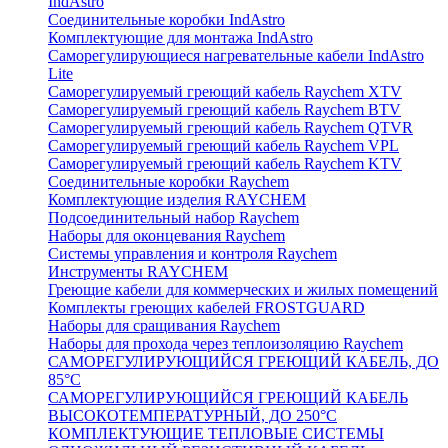
IndAstro
Соединительные коробки IndAstro
Комплектующие для монтажа IndAstro
Саморегулирующиеся нагревательные кабели IndAstro
Lite
Саморегулируемый греющий кабель Raychem XTV
Саморегулируемый греющий кабель Raychem BTV
Саморегулируемый греющий кабель Raychem QTVR
Саморегулируемый греющий кабель Raychem VPL
Саморегулируемый греющий кабель Raychem KTV
Соединительные коробки Raychem
Комплектующие изделия RAYCHEM
Подсоединительный набор Raychem
Наборы для оконцевания Raychem
Системы управления и контроля Raychem
Инструменты RAYCHEM
Греющие кабели для коммерческих и жилых помещений
Комплекты греющих кабелей FROSTGUARD
Наборы для сращивания Raychem
Наборы для прохода через теплоизоляцию Raychem
САМОРЕГУЛИРУЮЩИЙСЯ ГРЕЮЩИЙ КАБЕЛЬ, ДО
85°С
САМОРЕГУЛИРУЮЩИЙСЯ ГРЕЮЩИЙ КАБЕЛЬ
ВЫСОКОТЕМПЕРАТУРНЫЙ, ДО 250°С
КОМПЛЕКТУЮЩИЕ ТЕПЛОВЫЕ СИСТЕМЫ