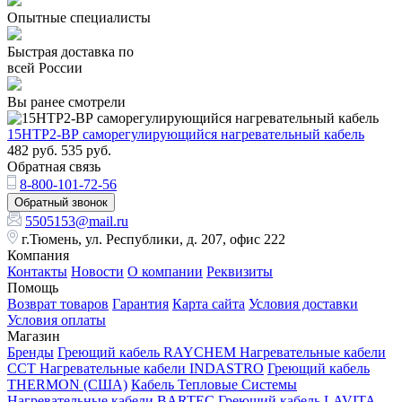
Опытные специалисты
Быстрая доставка по
всей России
Вы ранее смотрели
15НТР2-ВР саморегулирующийся нагревательный кабель
482
руб.
535
руб.
Обратная связь
8-800-101-72-56
Обратный звонок
5505153@mail.ru
г.Тюмень, ул. Республики, д. 207, офис 222
Компания
Контакты
Новости
О компании
Реквизиты
Помощь
Возврат товаров
Гарантия
Карта сайта
Условия доставки
Условия оплаты
Магазин
Бренды
Греющий кабель RAYCHEM
Нагревательные кабели
ССТ
Нагревательные кабели INDASTRO
Греющий кабель
THERMON (США)
Кабель Тепловые Системы
Нагревательные кабели BARTEC
Греющий кабель LAVITA