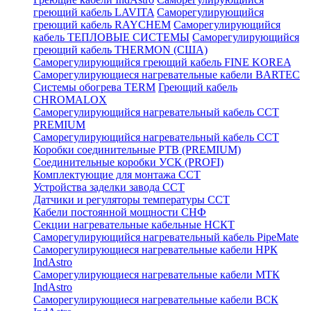
греющий кабель LAVITA
Саморегулирующийся
греющий кабель RAYCHEM
Саморегулирующийся
кабель ТЕПЛОВЫЕ СИСТЕМЫ
Саморегулирующийся
греющий кабель THERMON (США)
Саморегулирующийся греющий кабель FINE KOREA
Саморегулирующиеся нагревательные кабели BARTEC
Системы обогрева TERM
Греющий кабель
CHROMALOX
Саморегулирующийся нагревательный кабель ССТ
PREMIUM
Саморегулирующийся нагревательный кабель ССТ
Коробки соединительные РТВ (PREMIUM)
Соединительные коробки УСК (PROFI)
Комплектующие для монтажа ССТ
Устройства заделки завода ССТ
Датчики и регуляторы температуры ССТ
Кабели постоянной мощности СНФ
Секции нагревательные кабельные НСКТ
Саморегулирующийся нагревательный кабель PipeMate
Саморегулирующиеся нагревательные кабели НРК
IndAstro
Саморегулирующиеся нагревательные кабели МТК
IndAstro
Саморегулирующиеся нагревательные кабели ВСК