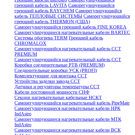
греющий кабель LAVITA
Саморегулирующийся
греющий кабель RAYCHEM
Саморегулирующийся
кабель ТЕПЛОВЫЕ СИСТЕМЫ
Саморегулирующийся
греющий кабель THERMON (США)
Саморегулирующийся греющий кабель FINE KOREA
Саморегулирующиеся нагревательные кабели BARTEC
Системы обогрева TERM
Греющий кабель
CHROMALOX
Саморегулирующийся нагревательный кабель ССТ
PREMIUM
Саморегулирующийся нагревательный кабель ССТ
Коробки соединительные РТВ (PREMIUM)
Соединительные коробки УСК (PROFI)
Комплектующие для монтажа ССТ
Устройства заделки завода ССТ
Датчики и регуляторы температуры ССТ
Кабели постоянной мощности СНФ
Секции нагревательные кабельные НСКТ
Саморегулирующийся нагревательный кабель PipeMate
Саморегулирующиеся нагревательные кабели НРК
IndAstro
Саморегулирующиеся нагревательные кабели МТК
IndAstro
Саморегулирующиеся нагревательные кабели ВСК