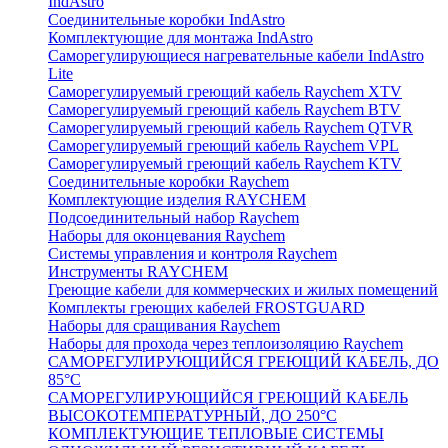
IndAstro
Соединительные коробки IndAstro
Комплектующие для монтажа IndAstro
Саморегулирующиеся нагревательные кабели IndAstro
Lite
Саморегулируемый греющий кабель Raychem XTV
Саморегулируемый греющий кабель Raychem BTV
Саморегулируемый греющий кабель Raychem QTVR
Саморегулируемый греющий кабель Raychem VPL
Саморегулируемый греющий кабель Raychem KTV
Соединительные коробки Raychem
Комплектующие изделия RAYCHEM
Подсоединительный набор Raychem
Наборы для оконцевания Raychem
Системы управления и контроля Raychem
Инструменты RAYCHEM
Греющие кабели для коммерческих и жилых помещений
Комплекты греющих кабелей FROSTGUARD
Наборы для сращивания Raychem
Наборы для прохода через теплоизоляцию Raychem
САМОРЕГУЛИРУЮЩИЙСЯ ГРЕЮЩИЙ КАБЕЛЬ, ДО
85°С
САМОРЕГУЛИРУЮЩИЙСЯ ГРЕЮЩИЙ КАБЕЛЬ
ВЫСОКОТЕМПЕРАТУРНЫЙ, ДО 250°С
КОМПЛЕКТУЮЩИЕ ТЕПЛОВЫЕ СИСТЕМЫ