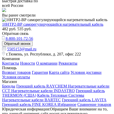
Быстрая доставка по
всей России
Вы ранее смотрели
10НТР2-ВР саморегулирующийся нагревательный кабель
482
руб.
535
руб.
Обратная связь
8-800-101-72-56
Обратный звонок
5505153@mail.ru
г.Тюмень, ул. Республики, д. 207, офис 222
Компания
Контакты
Новости
О компании
Реквизиты
Помощь
Возврат товаров
Гарантия
Карта сайта
Условия доставки
Условия оплаты
Магазин
Бренды
Греющий кабель RAYCHEM
Нагревательные кабели
ССТ
Нагревательные кабели INDASTRO
Греющий кабель
THERMON (США)
Кабель Тепловые Системы
Нагревательные кабели BARTEC
Греющий кабель LAVITA
Греющий кабель FINE KOREA
Избранное
Сравнение товаров
Юридическая информация:Обращаем Ваше внимание на то,
что данный интернет-сайт носит исключительно