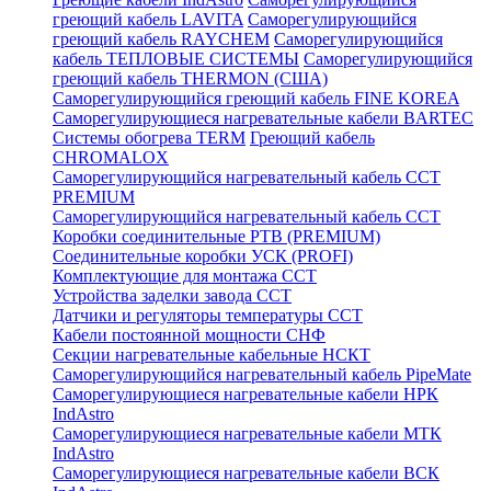
греющий кабель LAVITA
Саморегулирующийся
греющий кабель RAYCHEM
Саморегулирующийся
кабель ТЕПЛОВЫЕ СИСТЕМЫ
Саморегулирующийся
греющий кабель THERMON (США)
Саморегулирующийся греющий кабель FINE KOREA
Саморегулирующиеся нагревательные кабели BARTEC
Системы обогрева TERM
Греющий кабель
CHROMALOX
Саморегулирующийся нагревательный кабель ССТ
PREMIUM
Саморегулирующийся нагревательный кабель ССТ
Коробки соединительные РТВ (PREMIUM)
Соединительные коробки УСК (PROFI)
Комплектующие для монтажа ССТ
Устройства заделки завода ССТ
Датчики и регуляторы температуры ССТ
Кабели постоянной мощности СНФ
Секции нагревательные кабельные НСКТ
Саморегулирующийся нагревательный кабель PipeMate
Саморегулирующиеся нагревательные кабели НРК
IndAstro
Саморегулирующиеся нагревательные кабели МТК
IndAstro
Саморегулирующиеся нагревательные кабели ВСК