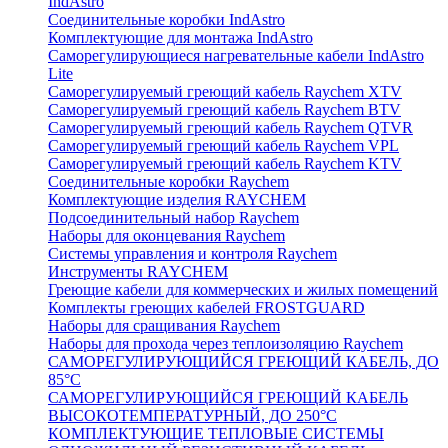
IndAstro
Соединительные коробки IndAstro
Комплектующие для монтажа IndAstro
Саморегулирующиеся нагревательные кабели IndAstro
Lite
Саморегулируемый греющий кабель Raychem XTV
Саморегулируемый греющий кабель Raychem BTV
Саморегулируемый греющий кабель Raychem QTVR
Саморегулируемый греющий кабель Raychem VPL
Саморегулируемый греющий кабель Raychem KTV
Соединительные коробки Raychem
Комплектующие изделия RAYCHEM
Подсоединительный набор Raychem
Наборы для оконцевания Raychem
Системы управления и контроля Raychem
Инструменты RAYCHEM
Греющие кабели для коммерческих и жилых помещений
Комплекты греющих кабелей FROSTGUARD
Наборы для сращивания Raychem
Наборы для прохода через теплоизоляцию Raychem
САМОРЕГУЛИРУЮЩИЙСЯ ГРЕЮЩИЙ КАБЕЛЬ, ДО
85°С
САМОРЕГУЛИРУЮЩИЙСЯ ГРЕЮЩИЙ КАБЕЛЬ
ВЫСОКОТЕМПЕРАТУРНЫЙ, ДО 250°С
КОМПЛЕКТУЮЩИЕ ТЕПЛОВЫЕ СИСТЕМЫ