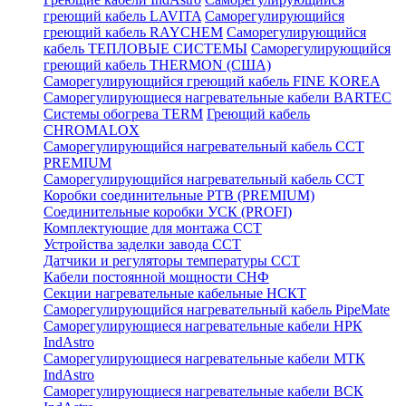
греющий кабель LAVITA
Саморегулирующийся
греющий кабель RAYCHEM
Саморегулирующийся
кабель ТЕПЛОВЫЕ СИСТЕМЫ
Саморегулирующийся
греющий кабель THERMON (США)
Саморегулирующийся греющий кабель FINE KOREA
Саморегулирующиеся нагревательные кабели BARTEC
Системы обогрева TERM
Греющий кабель
CHROMALOX
Саморегулирующийся нагревательный кабель ССТ
PREMIUM
Саморегулирующийся нагревательный кабель ССТ
Коробки соединительные РТВ (PREMIUM)
Соединительные коробки УСК (PROFI)
Комплектующие для монтажа ССТ
Устройства заделки завода ССТ
Датчики и регуляторы температуры ССТ
Кабели постоянной мощности СНФ
Секции нагревательные кабельные НСКТ
Саморегулирующийся нагревательный кабель PipeMate
Саморегулирующиеся нагревательные кабели НРК
IndAstro
Саморегулирующиеся нагревательные кабели МТК
IndAstro
Саморегулирующиеся нагревательные кабели ВСК