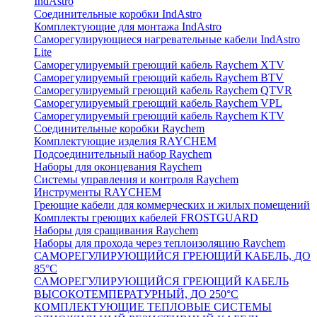
IndAstro
Соединительные коробки IndAstro
Комплектующие для монтажа IndAstro
Саморегулирующиеся нагревательные кабели IndAstro
Lite
Саморегулируемый греющий кабель Raychem XTV
Саморегулируемый греющий кабель Raychem BTV
Саморегулируемый греющий кабель Raychem QTVR
Саморегулируемый греющий кабель Raychem VPL
Саморегулируемый греющий кабель Raychem KTV
Соединительные коробки Raychem
Комплектующие изделия RAYCHEM
Подсоединительный набор Raychem
Наборы для оконцевания Raychem
Системы управления и контроля Raychem
Инструменты RAYCHEM
Греющие кабели для коммерческих и жилых помещений
Комплекты греющих кабелей FROSTGUARD
Наборы для сращивания Raychem
Наборы для прохода через теплоизоляцию Raychem
САМОРЕГУЛИРУЮЩИЙСЯ ГРЕЮЩИЙ КАБЕЛЬ, ДО
85°С
САМОРЕГУЛИРУЮЩИЙСЯ ГРЕЮЩИЙ КАБЕЛЬ
ВЫСОКОТЕМПЕРАТУРНЫЙ, ДО 250°С
КОМПЛЕКТУЮЩИЕ ТЕПЛОВЫЕ СИСТЕМЫ