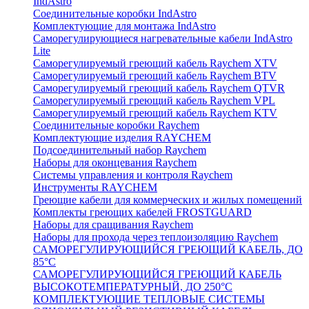
IndAstro
Соединительные коробки IndAstro
Комплектующие для монтажа IndAstro
Саморегулирующиеся нагревательные кабели IndAstro
Lite
Саморегулируемый греющий кабель Raychem XTV
Саморегулируемый греющий кабель Raychem BTV
Саморегулируемый греющий кабель Raychem QTVR
Саморегулируемый греющий кабель Raychem VPL
Саморегулируемый греющий кабель Raychem KTV
Соединительные коробки Raychem
Комплектующие изделия RAYCHEM
Подсоединительный набор Raychem
Наборы для оконцевания Raychem
Системы управления и контроля Raychem
Инструменты RAYCHEM
Греющие кабели для коммерческих и жилых помещений
Комплекты греющих кабелей FROSTGUARD
Наборы для сращивания Raychem
Наборы для прохода через теплоизоляцию Raychem
САМОРЕГУЛИРУЮЩИЙСЯ ГРЕЮЩИЙ КАБЕЛЬ, ДО
85°С
САМОРЕГУЛИРУЮЩИЙСЯ ГРЕЮЩИЙ КАБЕЛЬ
ВЫСОКОТЕМПЕРАТУРНЫЙ, ДО 250°С
КОМПЛЕКТУЮЩИЕ ТЕПЛОВЫЕ СИСТЕМЫ