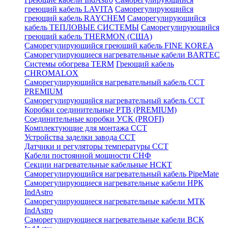
греющий кабель LAVITA
Саморегулирующийся
греющий кабель RAYCHEM
Саморегулирующийся
кабель ТЕПЛОВЫЕ СИСТЕМЫ
Саморегулирующийся
греющий кабель THERMON (США)
Саморегулирующийся греющий кабель FINE KOREA
Саморегулирующиеся нагревательные кабели BARTEC
Системы обогрева TERM
Греющий кабель
CHROMALOX
Саморегулирующийся нагревательный кабель ССТ
PREMIUM
Саморегулирующийся нагревательный кабель ССТ
Коробки соединительные РТВ (PREMIUM)
Соединительные коробки УСК (PROFI)
Комплектующие для монтажа ССТ
Устройства заделки завода ССТ
Датчики и регуляторы температуры ССТ
Кабели постоянной мощности СНФ
Секции нагревательные кабельные НСКТ
Саморегулирующийся нагревательный кабель PipeMate
Саморегулирующиеся нагревательные кабели НРК
IndAstro
Саморегулирующиеся нагревательные кабели МТК
IndAstro
Саморегулирующиеся нагревательные кабели ВСК