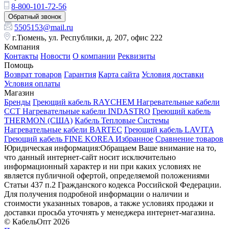
8-800-101-72-56
Обратный звонок
5505153@mail.ru
г.Тюмень, ул. Республики, д. 207, офис 222
Компания
Контакты
Новости
О компании
Реквизиты
Помощь
Возврат товаров
Гарантия
Карта сайта
Условия доставки
Условия оплаты
Магазин
Бренды
Греющий кабель RAYCHEM
Нагревательные кабели
ССТ
Нагревательные кабели INDASTRO
Греющий кабель
THERMON (США)
Кабель Тепловые Системы
Нагревательные кабели BARTEC
Греющий кабель LAVITA
Греющий кабель FINE KOREA
Избранное
Сравнение товаров
Юридическая информация:Обращаем Ваше внимание на то,
что данный интернет-сайт носит исключительно
информационный характер и ни при каких условиях не
является публичной офертой, определяемой положениями
Статьи 437 п.2 Гражданского кодекса Российской Федерации.
Для получения подробной информации о наличии и
стоимости указанных товаров, а также условиях продажи и
доставки просьба уточнять у менеджера интернет-магазина.
© КабельОпт 2026