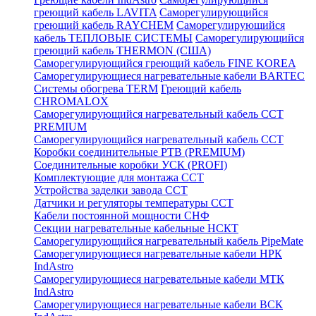
греющий кабель LAVITA
Саморегулирующийся
греющий кабель RAYCHEM
Саморегулирующийся
кабель ТЕПЛОВЫЕ СИСТЕМЫ
Саморегулирующийся
греющий кабель THERMON (США)
Саморегулирующийся греющий кабель FINE KOREA
Саморегулирующиеся нагревательные кабели BARTEC
Системы обогрева TERM
Греющий кабель
CHROMALOX
Саморегулирующийся нагревательный кабель ССТ
PREMIUM
Саморегулирующийся нагревательный кабель ССТ
Коробки соединительные РТВ (PREMIUM)
Соединительные коробки УСК (PROFI)
Комплектующие для монтажа ССТ
Устройства заделки завода ССТ
Датчики и регуляторы температуры ССТ
Кабели постоянной мощности СНФ
Секции нагревательные кабельные НСКТ
Саморегулирующийся нагревательный кабель PipeMate
Саморегулирующиеся нагревательные кабели НРК
IndAstro
Саморегулирующиеся нагревательные кабели МТК
IndAstro
Саморегулирующиеся нагревательные кабели ВСК