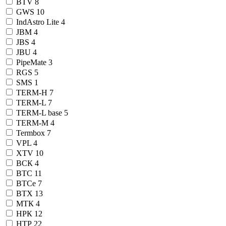
BTV
8
GWS
10
IndAstro Lite
4
JBM
4
JBS
4
JBU
4
PipeMate
3
RGS
5
SMS
1
TERM-H
7
TERM-L
7
TERM-L base
5
TERM-М
4
Termbox
7
VPL
4
XTV
10
ВСК
4
ВТС
11
ВТСе
7
ВТХ
13
МТК
4
НРК
12
НТР
22