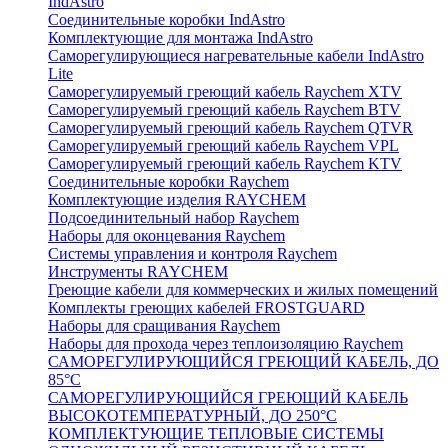
IndAstro
Соединительные коробки IndAstro
Комплектующие для монтажа IndAstro
Саморегулирующиеся нагревательные кабели IndAstro
Lite
Саморегулируемый греющий кабель Raychem XTV
Саморегулируемый греющий кабель Raychem BTV
Саморегулируемый греющий кабель Raychem QTVR
Саморегулируемый греющий кабель Raychem VPL
Саморегулируемый греющий кабель Raychem KTV
Соединительные коробки Raychem
Комплектующие изделия RAYCHEM
Подсоединительный набор Raychem
Наборы для оконцевания Raychem
Системы управления и контроля Raychem
Инструменты RAYCHEM
Греющие кабели для коммерческих и жилых помещений
Комплекты греющих кабелей FROSTGUARD
Наборы для сращивания Raychem
Наборы для прохода через теплоизоляцию Raychem
САМОРЕГУЛИРУЮЩИЙСЯ ГРЕЮЩИЙ КАБЕЛЬ, ДО
85°С
САМОРЕГУЛИРУЮЩИЙСЯ ГРЕЮЩИЙ КАБЕЛЬ
ВЫСОКОТЕМПЕРАТУРНЫЙ, ДО 250°С
КОМПЛЕКТУЮЩИЕ ТЕПЛОВЫЕ СИСТЕМЫ