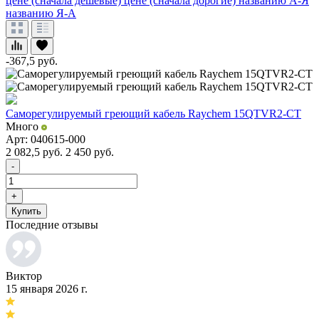
цене (сначала дешевые)
цене (сначала дорогие)
названию А-Я
названию Я-А
-367,5
руб.
Саморегулируемый греющий кабель Raychem 15QTVR2-CT
Много
Арт: 040615-000
2 082,5
руб.
2 450
руб.
-
+
Купить
Последние отзывы
Виктор
15 января 2026 г.