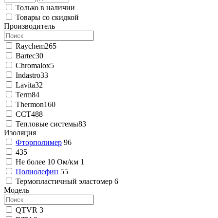
Только в наличии
Товары со скидкой
Производитель
Raychem
265
Bartec
30
Chromalox
5
Indastro
33
Lavita
32
Term
84
Thermon
160
ССТ
488
Тепловые системы
83
Изоляция
Фторполимер
96
435
Не более 10 Ом/км
1
Полиолефин
55
Термопластичный эластомер
6
Модель
QTVR
3