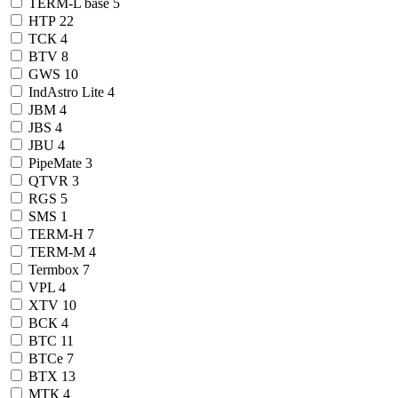
TERM-L base
5
НТР
22
ТСК
4
BTV
8
GWS
10
IndAstro Lite
4
JBM
4
JBS
4
JBU
4
PipeMate
3
QTVR
3
RGS
5
SMS
1
TERM-H
7
TERM-М
4
Termbox
7
VPL
4
XTV
10
ВСК
4
ВТС
11
ВТСе
7
ВТХ
13
МТК
4