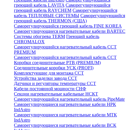
греющий кабель LAVITA
Саморегулирующийся
греющий кабель RAYCHEM
Саморегулирующийся
кабель ТЕПЛОВЫЕ СИСТЕМЫ
Саморегулирующийся
греющий кабель THERMON (США)
Саморегулирующийся греющий кабель FINE KOREA
Саморегулирующиеся нагревательные кабели BARTEC
Системы обогрева TERM
Греющий кабель
CHROMALOX
Саморегулирующийся нагревательный кабель ССТ
PREMIUM
Саморегулирующийся нагревательный кабель ССТ
Коробки соединительные РТВ (PREMIUM)
Соединительные коробки УСК (PROFI)
Комплектующие для монтажа ССТ
Устройства заделки завода ССТ
Датчики и регуляторы температуры ССТ
Кабели постоянной мощности СНФ
Секции нагревательные кабельные НСКТ
Саморегулирующийся нагревательный кабель PipeMate
Саморегулирующиеся нагревательные кабели НРК
IndAstro
Саморегулирующиеся нагревательные кабели МТК
IndAstro
Саморегулирующиеся нагревательные кабели ВСК