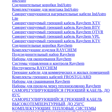
IndAstro
Соединительные коробки IndAstro
Комплектующие для монтажа IndAstro
Саморегулирующиеся нагревательные кабели IndAstro
Lite
Саморегулируемый греющий кабель Raychem XTV
Саморегулируемый греющий кабель Raychem BTV
Саморегулируемый греющий кабель Raychem QTVR
Саморегулируемый греющий кабель Raychem VPL
Саморегулируемый греющий кабель Raychem KTV
Соединительные коробки Raychem
Комплектующие изделия RAYCHEM
Подсоединительный набор Raychem
Наборы для оконцевания Raychem
Системы управления и контроля Raychem
Инструменты RAYCHEM
Греющие кабели для коммерческих и жилых помещений
Комплекты греющих кабелей FROSTGUARD
Наборы для сращивания Raychem
Наборы для прохода через теплоизоляцию Raychem
САМОРЕГУЛИРУЮЩИЙСЯ ГРЕЮЩИЙ КАБЕЛЬ, ДО
85°С
САМОРЕГУЛИРУЮЩИЙСЯ ГРЕЮЩИЙ КАБЕЛЬ
ВЫСОКОТЕМПЕРАТУРНЫЙ, ДО 250°С
КОМПЛЕКТУЮЩИЕ ТЕПЛОВЫЕ СИСТЕМЫ