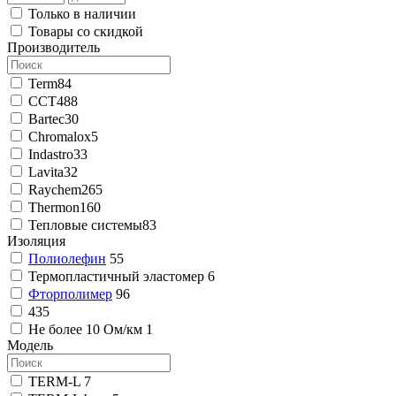
Только в наличии
Товары со скидкой
Производитель
Term
84
ССТ
488
Bartec
30
Chromalox
5
Indastro
33
Lavita
32
Raychem
265
Thermon
160
Тепловые системы
83
Изоляция
Полиолефин
55
Термопластичный эластомер
6
Фторполимер
96
435
Не более 10 Ом/км
1
Модель
TERM-L
7