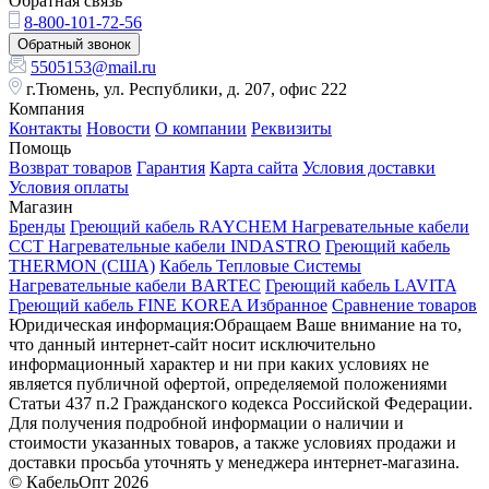
Обратная связь
8-800-101-72-56
Обратный звонок
5505153@mail.ru
г.Тюмень, ул. Республики, д. 207, офис 222
Компания
Контакты
Новости
О компании
Реквизиты
Помощь
Возврат товаров
Гарантия
Карта сайта
Условия доставки
Условия оплаты
Магазин
Бренды
Греющий кабель RAYCHEM
Нагревательные кабели
ССТ
Нагревательные кабели INDASTRO
Греющий кабель
THERMON (США)
Кабель Тепловые Системы
Нагревательные кабели BARTEC
Греющий кабель LAVITA
Греющий кабель FINE KOREA
Избранное
Сравнение товаров
Юридическая информация:Обращаем Ваше внимание на то,
что данный интернет-сайт носит исключительно
информационный характер и ни при каких условиях не
является публичной офертой, определяемой положениями
Статьи 437 п.2 Гражданского кодекса Российской Федерации.
Для получения подробной информации о наличии и
стоимости указанных товаров, а также условиях продажи и
доставки просьба уточнять у менеджера интернет-магазина.
© КабельОпт 2026