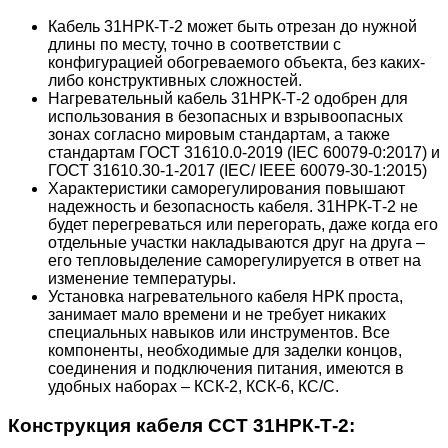
Кабель 31НРК-Т-2 может быть отрезан до нужной
длины по месту, точно в соответствии с
конфигурацией обогреваемого объекта, без каких-
либо конструктивных сложностей.
Нагревательный кабель 31НРК-Т-2 одобрен для
использования в безопасных и взрывоопасных
зонах согласно мировым стандартам, а также
стандартам ГОСТ 31610.0-2019 (IEC 60079-0:2017) и
ГОСТ 31610.30-1-2017 (IEC/ IEEE 60079-30-1:2015)
Характеристики саморегулирования повышают
надежность и безопасность кабеля. 31НРК-Т-2 не
будет перегреваться или перегорать, даже когда его
отдельные участки накладываются друг на друга –
его тепловыделение саморегулируется в ответ на
изменение температуры.
Установка нагревательного кабеля HPК проста,
занимает мало времени и не требует никаких
специальных навыков или инструментов. Все
компоненты, необходимые для заделки концов,
соединения и подключения питания, имеются в
удобных наборах – КСК-2, КСК-6, КС/С.
Конструкция кабеля ССТ 31НРК-Т-2: