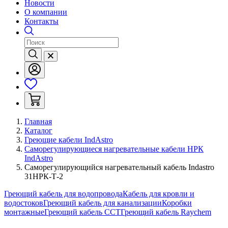
Новости
О компании
Контакты
Главная
Каталог
Греющие кабели IndAstro
Саморегулирующиеся нагревательные кабели НРК
IndAstro
Саморегулирующийся нагревательный кабель Indastro
31НРК-Т-2
Греющий кабель для водопровода
Кабель для кровли и
водостоков
Греющий кабель для канализации
Коробки
монтажные
Греющий кабель ССТ
Греющий кабель Raychem