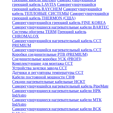
греющий кабель LAVITA
Саморегулирующийся
греющий кабель RAYCHEM
Саморегулирующийся
кабель ТЕПЛОВЫЕ СИСТЕМЫ
Саморегулирующийся
греющий кабель THERMON (США)
Саморегулирующийся греющий кабель FINE KOREA
Саморегулирующиеся нагревательные кабели BARTEC
Системы обогрева TERM
Греющий кабель
CHROMALOX
Саморегулирующийся нагревательный кабель ССТ
PREMIUM
Саморегулирующийся нагревательный кабель ССТ
Коробки соединительные РТВ (PREMIUM)
Соединительные коробки УСК (PROFI)
Комплектующие для монтажа ССТ
Устройства заделки завода ССТ
Датчики и регуляторы температуры ССТ
Кабели постоянной мощности СНФ
Секции нагревательные кабельные НСКТ
Саморегулирующийся нагревательный кабель PipeMate
Саморегулирующиеся нагревательные кабели НРК
IndAstro
Саморегулирующиеся нагревательные кабели МТК
IndAstro
Саморегулирующиеся нагревательные кабели ВСК