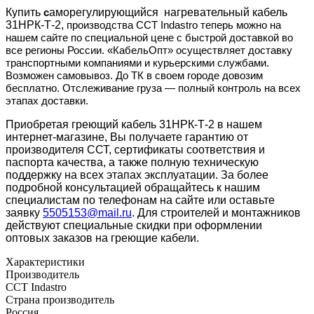
Купить
аморегулирующийся нагревательный кабель
с
31НРК-Т-2,
производства ССТ Indastro
теперь можно
на
нашем сайте по специальной цене с быстрой доставкой во
все регионы России. «КабельОпт» осуществляет доставку
транспортными компаниями и курьерскими службами.
Возможен самовывоз. До ТК в своем городе довозим
бесплатно. Отслеживание груза — полный контроль на всех
этапах доставки.
Приобретая греющий кабель
31НРК-Т-2
в нашем
интернет-магазине, Вы получаете гарантию от
производителя ССТ, сертификаты соответствия и
паспорта качества, а также полную техническую
поддержку на всех этапах эксплуатации. За более
подробной консультацией обращайтесь к нашим
специалистам по телефонам на сайте или оставьте
заявку
5505153@mail.ru
. Д
ля строителей и монтажников
действуют специальные скидки при оформлении
оптовых заказов на греющие кабели.
Характеристики
Производитель
ССТ Indastro
Страна производитель
Россия