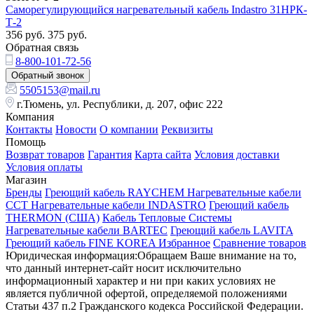
Саморегулирующийся нагревательный кабель Indastro 31НРК-
Т-2
356
руб.
375
руб.
Обратная связь
8-800-101-72-56
Обратный звонок
5505153@mail.ru
г.Тюмень, ул. Республики, д. 207, офис 222
Компания
Контакты
Новости
О компании
Реквизиты
Помощь
Возврат товаров
Гарантия
Карта сайта
Условия доставки
Условия оплаты
Магазин
Бренды
Греющий кабель RAYCHEM
Нагревательные кабели
ССТ
Нагревательные кабели INDASTRO
Греющий кабель
THERMON (США)
Кабель Тепловые Системы
Нагревательные кабели BARTEC
Греющий кабель LAVITA
Греющий кабель FINE KOREA
Избранное
Сравнение товаров
Юридическая информация:Обращаем Ваше внимание на то,
что данный интернет-сайт носит исключительно
информационный характер и ни при каких условиях не
является публичной офертой, определяемой положениями
Статьи 437 п.2 Гражданского кодекса Российской Федерации.