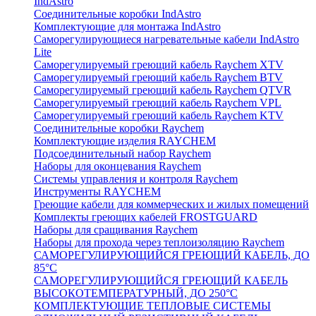
IndAstro
Соединительные коробки IndAstro
Комплектующие для монтажа IndAstro
Саморегулирующиеся нагревательные кабели IndAstro
Lite
Саморегулируемый греющий кабель Raychem XTV
Саморегулируемый греющий кабель Raychem BTV
Саморегулируемый греющий кабель Raychem QTVR
Саморегулируемый греющий кабель Raychem VPL
Саморегулируемый греющий кабель Raychem KTV
Соединительные коробки Raychem
Комплектующие изделия RAYCHEM
Подсоединительный набор Raychem
Наборы для оконцевания Raychem
Системы управления и контроля Raychem
Инструменты RAYCHEM
Греющие кабели для коммерческих и жилых помещений
Комплекты греющих кабелей FROSTGUARD
Наборы для сращивания Raychem
Наборы для прохода через теплоизоляцию Raychem
САМОРЕГУЛИРУЮЩИЙСЯ ГРЕЮЩИЙ КАБЕЛЬ, ДО
85°С
САМОРЕГУЛИРУЮЩИЙСЯ ГРЕЮЩИЙ КАБЕЛЬ
ВЫСОКОТЕМПЕРАТУРНЫЙ, ДО 250°С
КОМПЛЕКТУЮЩИЕ ТЕПЛОВЫЕ СИСТЕМЫ