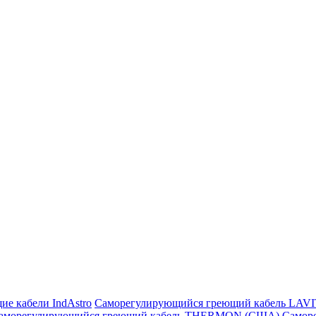
ие кабели IndAstro
Саморегулирующийся греющий кабель LAV
аморегулирующийся греющий кабель THERMON (США)
Самор