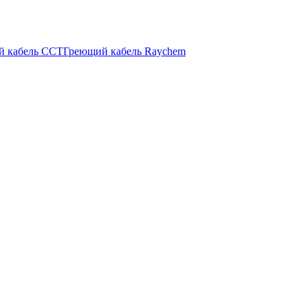
й кабель ССТ
Греющий кабель Raychem