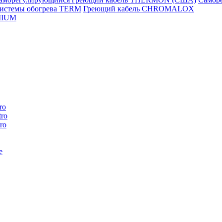
истемы обогрева TERM
Греющий кабель CHROMALOX
MIUM
ro
ro
ro
e