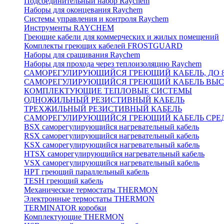
Подсоединительный набор Raychem
Наборы для оконцевания Raychem
Системы управления и контроля Raychem
Инструменты RAYCHEM
Греющие кабели для коммерческих и жилых помещений
Комплекты греющих кабелей FROSTGUARD
Наборы для сращивания Raychem
Наборы для прохода через теплоизоляцию Raychem
САМОРЕГУЛИРУЮЩИЙСЯ ГРЕЮЩИЙ КАБЕЛЬ, ДО 8
САМОРЕГУЛИРУЮЩИЙСЯ ГРЕЮЩИЙ КАБЕЛЬ ВЫСО
КОМПЛЕКТУЮЩИЕ ТЕПЛОВЫЕ СИСТЕМЫ
ОДНОЖИЛЬНЫЙ РЕЗИСТИВНЫЙ КАБЕЛЬ
ТРЕХЖИЛЬНЫЙ РЕЗИСТИВНЫЙ КАБЕЛЬ
САМОРЕГУЛИРУЮЩИЙСЯ ГРЕЮЩИЙ КАБЕЛЬ СРЕД
BSX саморегулирующийся нагревательный кабель
RSX саморегулирующийся нагревательный кабель
KSX саморегулирующийся нагревательный кабель
HTSX саморегулирующийся нагревательный кабель
VSX саморегулирующийся нагревательный кабель
НРТ греющий параллельный кабель
TESH греющий кабель
Механические термостаты THERMON
Электронные термостаты THERMON
TERMINATOR коробки
Комплектующие THERMON