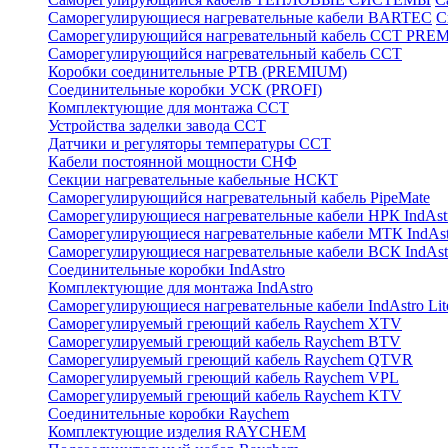
Саморегулирующиеся нагревательные кабели BARTEC
С
Саморегулирующийся нагревательный кабель ССТ PRE
Саморегулирующийся нагревательный кабель ССТ
Коробки соединительные РТВ (PREMIUM)
Соединительные коробки УСК (PROFI)
Комплектующие для монтажа ССТ
Устройства заделки завода ССТ
Датчики и регуляторы температуры ССТ
Кабели постоянной мощности СНФ
Секции нагревательные кабельные НСКТ
Саморегулирующийся нагревательный кабель PipeMate
Саморегулирующиеся нагревательные кабели НРК IndAst
Саморегулирующиеся нагревательные кабели МТК IndAst
Саморегулирующиеся нагревательные кабели ВСК IndAst
Соединительные коробки IndAstro
Комплектующие для монтажа IndAstro
Саморегулирующиеся нагревательные кабели IndAstro Lit
Саморегулируемый греющий кабель Raychem XTV
Саморегулируемый греющий кабель Raychem BTV
Саморегулируемый греющий кабель Raychem QTVR
Саморегулируемый греющий кабель Raychem VPL
Саморегулируемый греющий кабель Raychem KTV
Соединительные коробки Raychem
Комплектующие изделия RAYCHEM