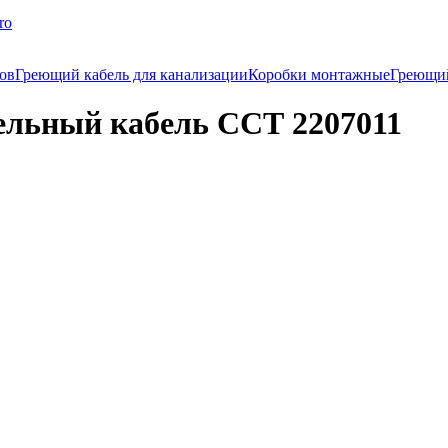
ro
ков
Греющий кабель для канализации
Коробки монтажные
Греющи
ельный кабель ССТ 2207011