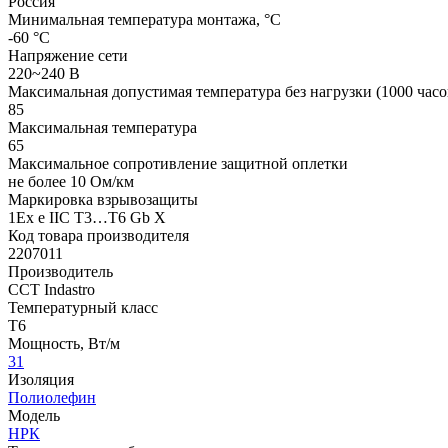
Россия
Минимальная температура монтажа, °С
-60 °С
Напряжение сети
220~240 В
Максимальная допустимая температура без нагрузки (1000 час
85
Максимальная температура
65
Максимальное сопротивление защитной оплетки
не более 10 Ом/км
Маркировка взрывозащиты
1Ex e IIC T3…T6 Gb X
Код товара производителя
2207011
Производитель
ССТ Indastro
Температурный класс
Т6
Мощность, Вт/м
31
Изоляция
Полиолефин
Модель
НРК