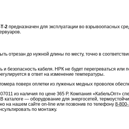
Т-2
предназначен для эксплуатации во взрывоопасных сред
ервуаров.
 отрезан до нужной длины по месту, точно в соответствии
 безопасность кабеля. НРК не будет перегреваться или пе
егулируется в ответ на изменение температуры.
стомера поверх оплетки из луженых медных проволок обесп
7011 из наличия по цене 365 Р.
Компания «КабельОпт» спе
 В каталоге — оборудование для энергосетей, термоустойч
но на нашем сайте on-line или позвонив по телефону
8-800-
нсультировать по монтажу.