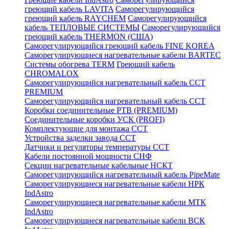
греющий кабель LAVITA
Саморегулирующийся
греющий кабель RAYCHEM
Саморегулирующийся
кабель ТЕПЛОВЫЕ СИСТЕМЫ
Саморегулирующийся
греющий кабель THERMON (США)
Саморегулирующийся греющий кабель FINE KOREA
Саморегулирующиеся нагревательные кабели BARTEC
Системы обогрева TERM
Греющий кабель
CHROMALOX
Саморегулирующийся нагревательный кабель ССТ
PREMIUM
Саморегулирующийся нагревательный кабель ССТ
Коробки соединительные РТВ (PREMIUM)
Соединительные коробки УСК (PROFI)
Комплектующие для монтажа ССТ
Устройства заделки завода ССТ
Датчики и регуляторы температуры ССТ
Кабели постоянной мощности СНФ
Секции нагревательные кабельные НСКТ
Саморегулирующийся нагревательный кабель PipeMate
Саморегулирующиеся нагревательные кабели НРК
IndAstro
Саморегулирующиеся нагревательные кабели МТК
IndAstro
Саморегулирующиеся нагревательные кабели ВСК