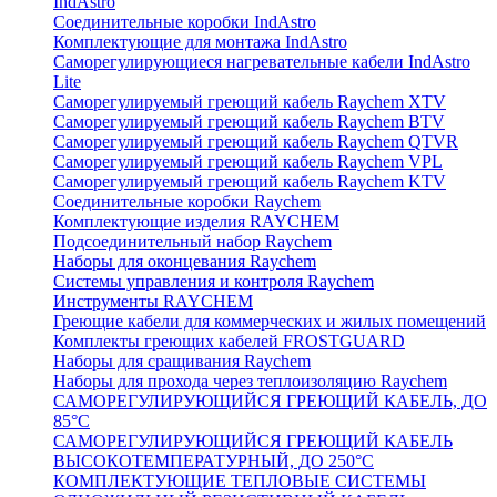
IndAstro
Соединительные коробки IndAstro
Комплектующие для монтажа IndAstro
Саморегулирующиеся нагревательные кабели IndAstro
Lite
Саморегулируемый греющий кабель Raychem XTV
Саморегулируемый греющий кабель Raychem BTV
Саморегулируемый греющий кабель Raychem QTVR
Саморегулируемый греющий кабель Raychem VPL
Саморегулируемый греющий кабель Raychem KTV
Соединительные коробки Raychem
Комплектующие изделия RAYCHEM
Подсоединительный набор Raychem
Наборы для оконцевания Raychem
Системы управления и контроля Raychem
Инструменты RAYCHEM
Греющие кабели для коммерческих и жилых помещений
Комплекты греющих кабелей FROSTGUARD
Наборы для сращивания Raychem
Наборы для прохода через теплоизоляцию Raychem
САМОРЕГУЛИРУЮЩИЙСЯ ГРЕЮЩИЙ КАБЕЛЬ, ДО
85°С
САМОРЕГУЛИРУЮЩИЙСЯ ГРЕЮЩИЙ КАБЕЛЬ
ВЫСОКОТЕМПЕРАТУРНЫЙ, ДО 250°С
КОМПЛЕКТУЮЩИЕ ТЕПЛОВЫЕ СИСТЕМЫ