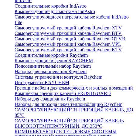
IndAstro
Соединительные коробки IndAstro
Комплектующие для монтажа IndAstro
Саморегулирующиеся нагревательные кабели IndAstro
Lite
Саморегулируемый греющий кабель Raychem XTV
Саморегулируемый греющий кабель Raychem BTV
Саморегулируемый греющий кабель Raychem QTVR
Саморегулируемый греющий кабель Raychem VPL
Саморегулируемый греющий кабель Raychem KTV
Соединительные коробки Raychem
Комплектующие изделия RAYCHEM
Подсоединительный набор Raychem
Наборы для оконцевания Raychem
Системы управления и контроля Raychem
Инструменты RAYCHEM
Греющие кабели для коммерческих и жилых помещений
Комплекты греющих кабелей FROSTGUARD
Наборы для сращивания Raychem
Наборы для прохода через теплоизоляцию Raychem
САМОРЕГУЛИРУЮЩИЙСЯ ГРЕЮЩИЙ КАБЕЛЬ, ДО
85°С
САМОРЕГУЛИРУЮЩИЙСЯ ГРЕЮЩИЙ КАБЕЛЬ
ВЫСОКОТЕМПЕРАТУРНЫЙ, ДО 250°С
КОМПЛЕКТУЮЩИЕ ТЕПЛОВЫЕ СИСТЕМЫ