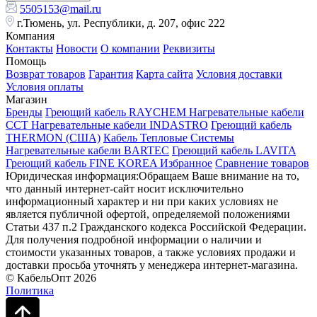
5505153@mail.ru
г.Тюмень, ул. Республики, д. 207, офис 222
Компания
Контакты
Новости
О компании
Реквизиты
Помощь
Возврат товаров
Гарантия
Карта сайта
Условия доставки
Условия оплаты
Магазин
Бренды
Греющий кабель RAYCHEM
Нагревательные кабели
ССТ
Нагревательные кабели INDASTRO
Греющий кабель
THERMON (США)
Кабель Тепловые Системы
Нагревательные кабели BARTEC
Греющий кабель LAVITA
Греющий кабель FINE KOREA
Избранное
Сравнение товаров
Юридическая информация:Обращаем Ваше внимание на то,
что данный интернет-сайт носит исключительно
информационный характер и ни при каких условиях не
является публичной офертой, определяемой положениями
Статьи 437 п.2 Гражданского кодекса Российской Федерации.
Для получения подробной информации о наличии и
стоимости указанных товаров, а также условиях продажи и
доставки просьба уточнять у менеджера интернет-магазина.
© КабельОпт 2026
Политика