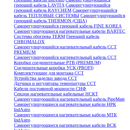
греющий кабель LAVITA
Саморегулирующийся
греющий кабель RAYCHEM
Саморегулирующийся
кабель ТЕПЛОВЫЕ СИСТЕМЫ
Саморегулирующийся
греющий кабель THERMON (США)
Саморегулирующийся греющий кабель FINE KOREA
Саморегулирующиеся нагревательные кабели BARTEC
Системы обогрева TERM
Греющий кабель
CHROMALOX
Саморегулирующийся нагревательный кабель ССТ
PREMIUM
Саморегулирующийся нагревательный кабель ССТ
Коробки соединительные РТВ (PREMIUM)
Соединительные коробки УСК (PROFI)
Комплектующие для монтажа ССТ
Устройства заделки завода ССТ
Датчики и регуляторы температуры ССТ
Кабели постоянной мощности СНФ
Секции нагревательные кабельные НСКТ
Саморегулирующийся нагревательный кабель PipeMate
Саморегулирующиеся нагревательные кабели НРК
IndAstro
Саморегулирующиеся нагревательные кабели МТК
IndAstro
Саморегулирующиеся нагревательные кабели ВСК