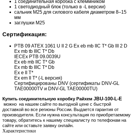
1 соединительная коробка с клеммником
1 светодиодный блок (только в -L версии)
сальник М25 для силового кабеля диаметром 8–15
мм
заглушки М25
Сертификация:
PTB 09 ATEX 1061 U II 2 G Ex eb mb IIC T* Gb III 2 D
Ex mb tb IIIC T* Db
IECEx PTB 09.0039U
Ex eb mb IIC T* Gb
Ex mb tb IIIC T* Db
Ex e II T*
Ex em II T* (-L версия)
Сертифицированы DNV (сертификаты DNV-GL
TAE00000TV и DNV-GL TAE00000TU)
JBU-100-L-E
Купить соединительную коробку Райхем
можно
на нашем сайте
по выгодной цене с быстрой
доставкой во все регионы России. Выдается гарантия от
производителя. Если нужна консультация по приобретаемому
товару, обратитесь к нашему специалисту по телефонам на
сайте или оставьте заявку онлайн.
Характеристики