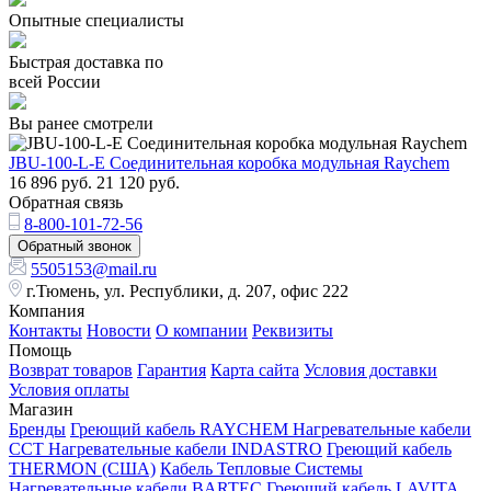
Опытные специалисты
Быстрая доставка по
всей России
Вы ранее смотрели
JBU-100-L-E Соединительная коробка модульная Raychem
16 896
руб.
21 120
руб.
Обратная связь
8-800-101-72-56
Обратный звонок
5505153@mail.ru
г.Тюмень, ул. Республики, д. 207, офис 222
Компания
Контакты
Новости
О компании
Реквизиты
Помощь
Возврат товаров
Гарантия
Карта сайта
Условия доставки
Условия оплаты
Магазин
Бренды
Греющий кабель RAYCHEM
Нагревательные кабели
ССТ
Нагревательные кабели INDASTRO
Греющий кабель
THERMON (США)
Кабель Тепловые Системы
Нагревательные кабели BARTEC
Греющий кабель LAVITA