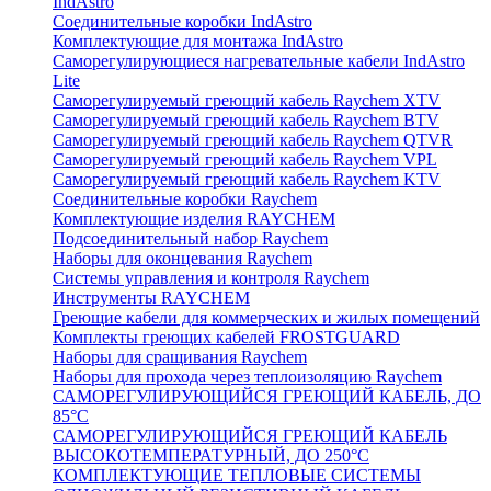
IndAstro
Соединительные коробки IndAstro
Комплектующие для монтажа IndAstro
Саморегулирующиеся нагревательные кабели IndAstro
Lite
Саморегулируемый греющий кабель Raychem XTV
Саморегулируемый греющий кабель Raychem BTV
Саморегулируемый греющий кабель Raychem QTVR
Саморегулируемый греющий кабель Raychem VPL
Саморегулируемый греющий кабель Raychem KTV
Соединительные коробки Raychem
Комплектующие изделия RAYCHEM
Подсоединительный набор Raychem
Наборы для оконцевания Raychem
Системы управления и контроля Raychem
Инструменты RAYCHEM
Греющие кабели для коммерческих и жилых помещений
Комплекты греющих кабелей FROSTGUARD
Наборы для сращивания Raychem
Наборы для прохода через теплоизоляцию Raychem
САМОРЕГУЛИРУЮЩИЙСЯ ГРЕЮЩИЙ КАБЕЛЬ, ДО
85°С
САМОРЕГУЛИРУЮЩИЙСЯ ГРЕЮЩИЙ КАБЕЛЬ
ВЫСОКОТЕМПЕРАТУРНЫЙ, ДО 250°С
КОМПЛЕКТУЮЩИЕ ТЕПЛОВЫЕ СИСТЕМЫ