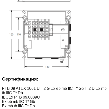
Сертификация:
PTB 09 ATEX 1061 U II 2 G Ex eb mb IIC T* Gb III 2 D Ex mb
tb IIIC T* Db
IECEx PTB 09.0039U
Ex eb mb IIC T* Gb
Ex mb tb IIIC T* Db