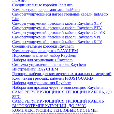
IndAstro
Соединительные коробки IndAstro
Комплектующие для монтажа IndAstro
Саморегулирующиеся нагревательные кабели IndAstro
Lite
Саморегулируемый греющий кабель Raychem XTV
Саморегулируемый греющий кабель Raychem BTV
Саморегулируемый греющий кабель Raychem QTVR
Саморегулируемый греющий кабель Raychem VPL
Саморегулируемый греющий кабель Raychem KTV
Соединительные коробки Raychem
Комплектующие изделия RAYCHEM
Подсоединительный набор Raychem
Наборы для оконцевания Raychem
Системы управления и контроля Raychem
Инструменты RAYCHEM
Греющие кабели для коммерческих и жилых помещений
Комплекты греющих кабелей FROSTGUARD
Наборы для сращивания Raychem
Наборы для прохода через теплоизоляцию Raychem
САМОРЕГУЛИРУЮЩИЙСЯ ГРЕЮЩИЙ КАБЕЛЬ, ДО
85°С
САМОРЕГУЛИРУЮЩИЙСЯ ГРЕЮЩИЙ КАБЕЛЬ
ВЫСОКОТЕМПЕРАТУРНЫЙ, ДО 250°С
КОМПЛЕКТУЮЩИЕ ТЕПЛОВЫЕ СИСТЕМЫ