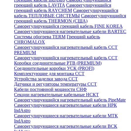
греющий кабель LAVITA
Саморегулирующийся
греющий кабель RAYCHEM
Саморегулирующийся
кабель ТЕПЛОВЫЕ СИСТЕМЫ
Саморегулирующийся
греющий кабель THERMON (США)
Саморегулирующийся греющий кабель FINE KOREA
Саморегулирующиеся нагревательные кабели BARTEC
Системы обогрева TERM
Греющий кабель
CHROMALOX
Саморегулирующийся нагревательный кабель ССТ
PREMIUM
Саморегулирующийся нагревательный кабель ССТ
Коробки соединительные РТВ (PREMIUM)
Соединительные коробки УСК (PROFI)
Комплектующие для монтажа ССТ
Устройства заделки завода ССТ
Датчики и регуляторы температуры ССТ
Кабели постоянной мощности СНФ
Секции нагревательные кабельные НСКТ
Саморегулирующийся нагревательный кабель PipeMate
Саморегулирующиеся нагревательные кабели НРК
IndAstro
Саморегулирующиеся нагревательные кабели МТК
IndAstro
Саморегулирующиеся нагревательные кабели ВСК