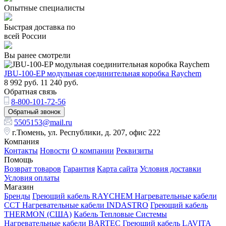
Опытные специалисты
Быстрая доставка по
всей России
Вы ранее смотрели
JBU-100-EP модульная соединительная коробка Raychem
8 992
руб.
11 240
руб.
Обратная связь
8-800-101-72-56
Обратный звонок
5505153@mail.ru
г.Тюмень, ул. Республики, д. 207, офис 222
Компания
Контакты
Новости
О компании
Реквизиты
Помощь
Возврат товаров
Гарантия
Карта сайта
Условия доставки
Условия оплаты
Магазин
Бренды
Греющий кабель RAYCHEM
Нагревательные кабели
ССТ
Нагревательные кабели INDASTRO
Греющий кабель
THERMON (США)
Кабель Тепловые Системы
Нагревательные кабели BARTEC
Греющий кабель LAVITA