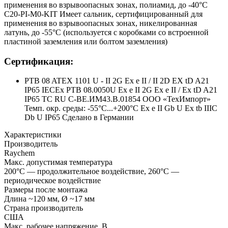
применения во взрывоопасных зонах, полиамид, до -40°С
C20-PI-M0-KIT Имеет сальник, сертифицированный для
применения во взрывоопасных зонах, никелированная
латунь, до -55°С (используется с коробками со встроенной
пластиной заземления или болтом заземления)
Сертификация:
PTB 08 ATEX 1101 U - II 2G Ex e II / II 2D EX tD A21
IP65 IECEx PTB 08.0050U Ex e II 2G Ex e II / Ex tD A21
IP65 TC RU C-BE.ИМ43.В.01854 ООО «ТехИмпорт»
Темп. окр. среды: -55°C...+200°C Ex e II Gb U Ex tb IIIC
Db U IP65 Сделано в Германии
Характеристики
Производитель
Raychem
Макс. допустимая температура
200°C — продолжительное воздействие, 260°C —
периодическое воздействие
Размеры после монтажа
Длина ~120 мм, Ø ~17 мм
Страна производитель
США
Макс. рабочее напряжение, В