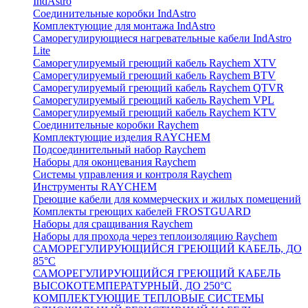
IndAstro
Соединительные коробки IndAstro
Комплектующие для монтажа IndAstro
Саморегулирующиеся нагревательные кабели IndAstro
Lite
Саморегулируемый греющий кабель Raychem XTV
Саморегулируемый греющий кабель Raychem BTV
Саморегулируемый греющий кабель Raychem QTVR
Саморегулируемый греющий кабель Raychem VPL
Саморегулируемый греющий кабель Raychem KTV
Соединительные коробки Raychem
Комплектующие изделия RAYCHEM
Подсоединительный набор Raychem
Наборы для оконцевания Raychem
Системы управления и контроля Raychem
Инструменты RAYCHEM
Греющие кабели для коммерческих и жилых помещений
Комплекты греющих кабелей FROSTGUARD
Наборы для сращивания Raychem
Наборы для прохода через теплоизоляцию Raychem
САМОРЕГУЛИРУЮЩИЙСЯ ГРЕЮЩИЙ КАБЕЛЬ, ДО
85°С
САМОРЕГУЛИРУЮЩИЙСЯ ГРЕЮЩИЙ КАБЕЛЬ
ВЫСОКОТЕМПЕРАТУРНЫЙ, ДО 250°С
КОМПЛЕКТУЮЩИЕ ТЕПЛОВЫЕ СИСТЕМЫ