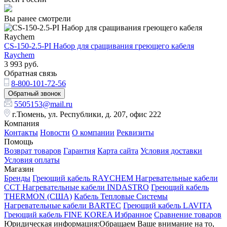
Вы ранее смотрели
CS-150-2.5-PI Набор для сращивания греющего кабеля
Raychem
3 993
руб.
Обратная связь
8-800-101-72-56
Обратный звонок
5505153@mail.ru
г.Тюмень, ул. Республики, д. 207, офис 222
Компания
Контакты
Новости
О компании
Реквизиты
Помощь
Возврат товаров
Гарантия
Карта сайта
Условия доставки
Условия оплаты
Магазин
Бренды
Греющий кабель RAYCHEM
Нагревательные кабели
ССТ
Нагревательные кабели INDASTRO
Греющий кабель
THERMON (США)
Кабель Тепловые Системы
Нагревательные кабели BARTEC
Греющий кабель LAVITA
Греющий кабель FINE KOREA
Избранное
Сравнение товаров
Юридическая информация:Обращаем Ваше внимание на то,