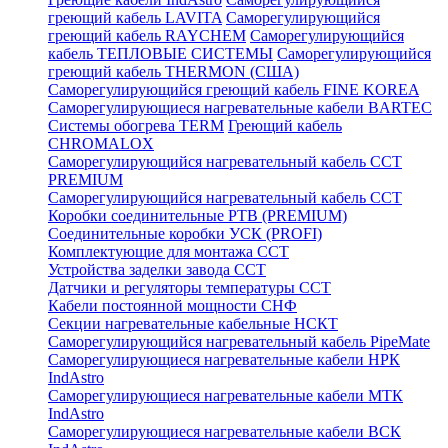
греющий кабель LAVITA
Саморегулирующийся
греющий кабель RAYCHEM
Саморегулирующийся
кабель ТЕПЛОВЫЕ СИСТЕМЫ
Саморегулирующийся
греющий кабель THERMON (США)
Саморегулирующийся греющий кабель FINE KOREA
Саморегулирующиеся нагревательные кабели BARTEC
Системы обогрева TERM
Греющий кабель
CHROMALOX
Саморегулирующийся нагревательный кабель ССТ
PREMIUM
Саморегулирующийся нагревательный кабель ССТ
Коробки соединительные РТВ (PREMIUM)
Соединительные коробки УСК (PROFI)
Комплектующие для монтажа ССТ
Устройства заделки завода ССТ
Датчики и регуляторы температуры ССТ
Кабели постоянной мощности СНФ
Секции нагревательные кабельные НСКТ
Саморегулирующийся нагревательный кабель PipeMate
Саморегулирующиеся нагревательные кабели НРК
IndAstro
Саморегулирующиеся нагревательные кабели МТК
IndAstro
Саморегулирующиеся нагревательные кабели ВСК