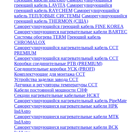
греющий кабель LAVITA
Саморегулирующийся
греющий кабель RAYCHEM
Саморегулирующийся
кабель ТЕПЛОВЫЕ СИСТЕМЫ
Саморегулирующийся
греющий кабель THERMON (США)
Саморегулирующийся греющий кабель FINE KOREA
Саморегулирующиеся нагревательные кабели BARTEC
Системы обогрева TERM
Греющий кабель
CHROMALOX
Саморегулирующийся нагревательный кабель ССТ
PREMIUM
Саморегулирующийся нагревательный кабель ССТ
Коробки соединительные РТВ (PREMIUM)
Соединительные коробки УСК (PROFI)
Комплектующие для монтажа ССТ
Устройства заделки завода ССТ
Датчики и регуляторы температуры ССТ
Кабели постоянной мощности СНФ
Секции нагревательные кабельные НСКТ
Саморегулирующийся нагревательный кабель PipeMate
Саморегулирующиеся нагревательные кабели НРК
IndAstro
Саморегулирующиеся нагревательные кабели МТК
IndAstro
Саморегулирующиеся нагревательные кабели ВСК