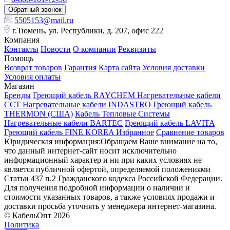
Обратный звонок
5505153@mail.ru
г.Тюмень, ул. Республики, д. 207, офис 222
Компания
Контакты
Новости
О компании
Реквизиты
Помощь
Возврат товаров
Гарантия
Карта сайта
Условия доставки
Условия оплаты
Магазин
Бренды
Греющий кабель RAYCHEM
Нагревательные кабели
ССТ
Нагревательные кабели INDASTRO
Греющий кабель
THERMON (США)
Кабель Тепловые Системы
Нагревательные кабели BARTEC
Греющий кабель LAVITA
Греющий кабель FINE KOREA
Избранное
Сравнение товаров
Юридическая информация:Обращаем Ваше внимание на то,
что данный интернет-сайт носит исключительно
информационный характер и ни при каких условиях не
является публичной офертой, определяемой положениями
Статьи 437 п.2 Гражданского кодекса Российской Федерации.
Для получения подробной информации о наличии и
стоимости указанных товаров, а также условиях продажи и
доставки просьба уточнять у менеджера интернет-магазина.
© КабельОпт 2026
Политика