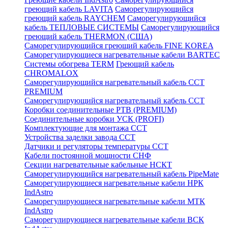
греющий кабель LAVITA
Саморегулирующийся
греющий кабель RAYCHEM
Саморегулирующийся
кабель ТЕПЛОВЫЕ СИСТЕМЫ
Саморегулирующийся
греющий кабель THERMON (США)
Саморегулирующийся греющий кабель FINE KOREA
Саморегулирующиеся нагревательные кабели BARTEC
Системы обогрева TERM
Греющий кабель
CHROMALOX
Саморегулирующийся нагревательный кабель ССТ
PREMIUM
Саморегулирующийся нагревательный кабель ССТ
Коробки соединительные РТВ (PREMIUM)
Соединительные коробки УСК (PROFI)
Комплектующие для монтажа ССТ
Устройства заделки завода ССТ
Датчики и регуляторы температуры ССТ
Кабели постоянной мощности СНФ
Секции нагревательные кабельные НСКТ
Саморегулирующийся нагревательный кабель PipeMate
Саморегулирующиеся нагревательные кабели НРК
IndAstro
Саморегулирующиеся нагревательные кабели МТК
IndAstro
Саморегулирующиеся нагревательные кабели ВСК