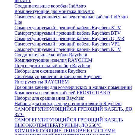
IndAstro
Соединительные коробки IndAstro
Комплектующие для монтажа IndAstro
Саморегулирующиеся нагревательные кабели IndAstro
Lite
Саморегулируемый греющий кабель Raychem XTV
Саморегулируемый греющий кабель Raychem BTV
Саморегулируемый греющий кабель Raychem QTVR
Саморегулируемый греющий кабель Raychem VPL
Саморегулируемый греющий кабель Raychem KTV
Соединительные коробки Raychem
Комплектующие изделия RAYCHEM
Подсоединительный набор Raychem
Наборы для оконцевания Raychem
Системы управления и контроля Raychem
Инструменты RAYCHEM
Греющие кабели для коммерческих и жилых помещений
Комплекты греющих кабелей FROSTGUARD
Наборы для сращивания Raychem
Наборы для прохода через теплоизоляцию Raychem
САМОРЕГУЛИРУЮЩИЙСЯ ГРЕЮЩИЙ КАБЕЛЬ, ДО
85°С
САМОРЕГУЛИРУЮЩИЙСЯ ГРЕЮЩИЙ КАБЕЛЬ
ВЫСОКОТЕМПЕРАТУРНЫЙ, ДО 250°С
КОМПЛЕКТУЮЩИЕ ТЕПЛОВЫЕ СИСТЕМЫ