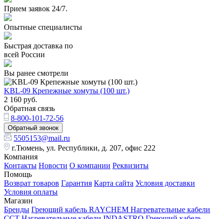
Прием заявок 24/7.
Опытные специалисты
Быстрая доставка по
всей России
Вы ранее смотрели
KBL-09 Крепежные хомуты (100 шт.)
2 160
руб.
Обратная связь
8-800-101-72-56
Обратный звонок
5505153@mail.ru
г.Тюмень, ул. Республики, д. 207, офис 222
Компания
Контакты
Новости
О компании
Реквизиты
Помощь
Возврат товаров
Гарантия
Карта сайта
Условия доставки
Условия оплаты
Магазин
Бренды
Греющий кабель RAYCHEM
Нагревательные кабели
ССТ
Нагревательные кабели INDASTRO
Греющий кабель