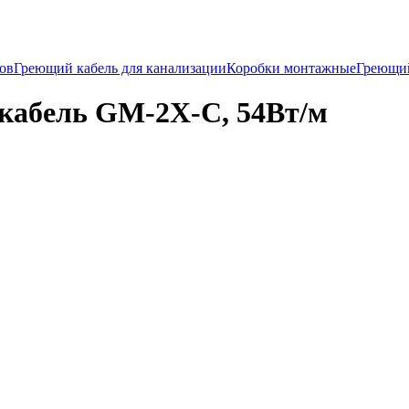
ков
Греющий кабель для канализации
Коробки монтажные
Греющи
кабель GM-2X-С, 54Вт/м