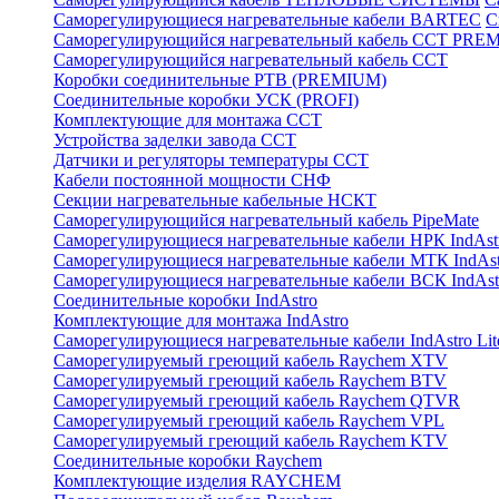
Саморегулирующиеся нагревательные кабели BARTEC
С
Саморегулирующийся нагревательный кабель ССТ PRE
Саморегулирующийся нагревательный кабель ССТ
Коробки соединительные РТВ (PREMIUM)
Соединительные коробки УСК (PROFI)
Комплектующие для монтажа ССТ
Устройства заделки завода ССТ
Датчики и регуляторы температуры ССТ
Кабели постоянной мощности СНФ
Секции нагревательные кабельные НСКТ
Саморегулирующийся нагревательный кабель PipeMate
Саморегулирующиеся нагревательные кабели НРК IndAst
Саморегулирующиеся нагревательные кабели МТК IndAst
Саморегулирующиеся нагревательные кабели ВСК IndAst
Соединительные коробки IndAstro
Комплектующие для монтажа IndAstro
Саморегулирующиеся нагревательные кабели IndAstro Lit
Саморегулируемый греющий кабель Raychem XTV
Саморегулируемый греющий кабель Raychem BTV
Саморегулируемый греющий кабель Raychem QTVR
Саморегулируемый греющий кабель Raychem VPL
Саморегулируемый греющий кабель Raychem KTV
Соединительные коробки Raychem
Комплектующие изделия RAYCHEM