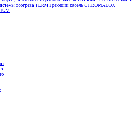
истемы обогрева TERM
Греющий кабель CHROMALOX
MIUM
ro
ro
ro
e