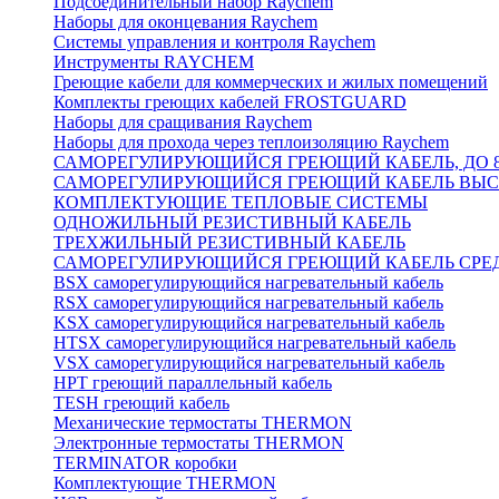
Подсоединительный набор Raychem
Наборы для оконцевания Raychem
Системы управления и контроля Raychem
Инструменты RAYCHEM
Греющие кабели для коммерческих и жилых помещений
Комплекты греющих кабелей FROSTGUARD
Наборы для сращивания Raychem
Наборы для прохода через теплоизоляцию Raychem
САМОРЕГУЛИРУЮЩИЙСЯ ГРЕЮЩИЙ КАБЕЛЬ, ДО 8
САМОРЕГУЛИРУЮЩИЙСЯ ГРЕЮЩИЙ КАБЕЛЬ ВЫСО
КОМПЛЕКТУЮЩИЕ ТЕПЛОВЫЕ СИСТЕМЫ
ОДНОЖИЛЬНЫЙ РЕЗИСТИВНЫЙ КАБЕЛЬ
ТРЕХЖИЛЬНЫЙ РЕЗИСТИВНЫЙ КАБЕЛЬ
САМОРЕГУЛИРУЮЩИЙСЯ ГРЕЮЩИЙ КАБЕЛЬ СРЕД
BSX саморегулирующийся нагревательный кабель
RSX саморегулирующийся нагревательный кабель
KSX саморегулирующийся нагревательный кабель
HTSX саморегулирующийся нагревательный кабель
VSX саморегулирующийся нагревательный кабель
НРТ греющий параллельный кабель
TESH греющий кабель
Механические термостаты THERMON
Электронные термостаты THERMON
TERMINATOR коробки
Комплектующие THERMON