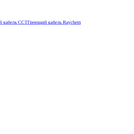
й кабель ССТ
Греющий кабель Raychem