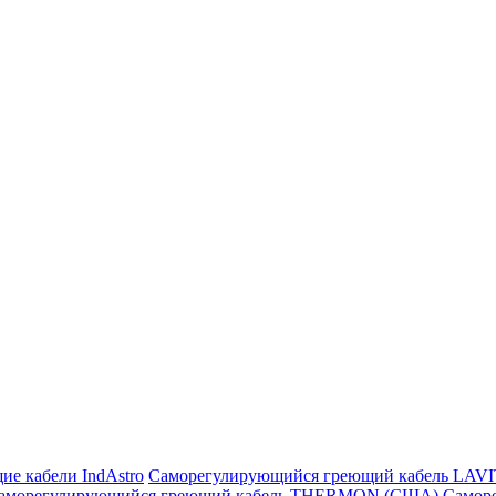
ие кабели IndAstro
Саморегулирующийся греющий кабель LAV
аморегулирующийся греющий кабель THERMON (США)
Самор