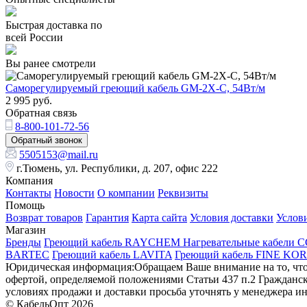
Быстрая доставка по
всей России
Вы ранее смотрели
Саморегулируемый греющий кабель GM-2X-С, 54Вт/м
2 995
руб.
Обратная связь
8-800-101-72-56
Обратный звонок
5505153@mail.ru
г.Тюмень, ул. Республики, д. 207, офис 222
Компания
Контакты
Новости
О компании
Реквизиты
Помощь
Возврат товаров
Гарантия
Карта сайта
Условия доставки
Услов
Магазин
Бренды
Греющий кабель RAYCHEM
Нагревательные кабели 
BARTEC
Греющий кабель LAVITA
Греющий кабель FINE KO
Юридическая информация:Обращаем Ваше внимание на то, что 
офертой, определяемой положениями Статьи 437 п.2 Гражданск
условиях продажи и доставки просьба уточнять у менеджера ин
© КабельОпт 2026