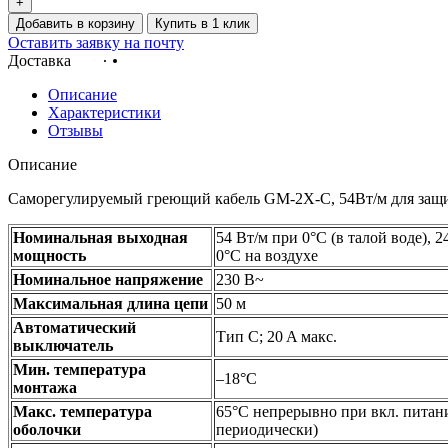
+
Добавить в корзину
Купить в 1 клик
Оставить заявку на почту
Доставка
Описание
Характеристики
Отзывы
Описание
Саморегулируемый греющий кабель GM-2X-С, 54Вт/м для защиты
Номинальная выходная
54 Вт/м при 0°C (в талой воде), 2
мощность
0°C на воздухе
Номинальное напряжение
230 В~
Максимальная длина цепи
50 м
Автоматический
Тип C; 20 A макс.
выключатель
Мин. температура
–18°C
монтажа
Макс. температура
65°C непрерывно при вкл. питан
оболочки
периодически)