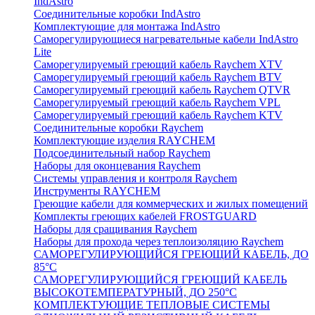
IndAstro
Соединительные коробки IndAstro
Комплектующие для монтажа IndAstro
Саморегулирующиеся нагревательные кабели IndAstro
Lite
Саморегулируемый греющий кабель Raychem XTV
Саморегулируемый греющий кабель Raychem BTV
Саморегулируемый греющий кабель Raychem QTVR
Саморегулируемый греющий кабель Raychem VPL
Саморегулируемый греющий кабель Raychem KTV
Соединительные коробки Raychem
Комплектующие изделия RAYCHEM
Подсоединительный набор Raychem
Наборы для оконцевания Raychem
Системы управления и контроля Raychem
Инструменты RAYCHEM
Греющие кабели для коммерческих и жилых помещений
Комплекты греющих кабелей FROSTGUARD
Наборы для сращивания Raychem
Наборы для прохода через теплоизоляцию Raychem
САМОРЕГУЛИРУЮЩИЙСЯ ГРЕЮЩИЙ КАБЕЛЬ, ДО
85°С
САМОРЕГУЛИРУЮЩИЙСЯ ГРЕЮЩИЙ КАБЕЛЬ
ВЫСОКОТЕМПЕРАТУРНЫЙ, ДО 250°С
КОМПЛЕКТУЮЩИЕ ТЕПЛОВЫЕ СИСТЕМЫ