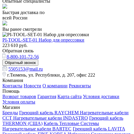
Опытные специалисты
Быстрая доставка по
всей России
Вы ранее смотрели
PI-TOOL-SET-01 Набор для опрессовки
223 610
руб.
Обратная связь
8-800-101-72-56
Обратный звонок
5505153@mail.ru
г.Тюмень, ул. Республики, д. 207, офис 222
Компания
Контакты
Новости
О компании
Реквизиты
Помощь
Возврат товаров
Гарантия
Карта сайта
Условия доставки
Условия оплаты
Магазин
Бренды
Греющий кабель RAYCHEM
Нагревательные кабели
ССТ
Нагревательные кабели INDASTRO
Греющий кабель
THERMON (США)
Кабель Тепловые Системы
Нагревательные кабели BARTEC
Греющий кабель LAVITA