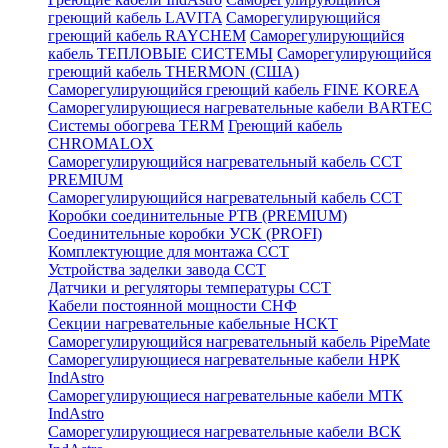
греющий кабель LAVITA
Саморегулирующийся
греющий кабель RAYCHEM
Саморегулирующийся
кабель ТЕПЛОВЫЕ СИСТЕМЫ
Саморегулирующийся
греющий кабель THERMON (США)
Саморегулирующийся греющий кабель FINE KOREA
Саморегулирующиеся нагревательные кабели BARTEC
Системы обогрева TERM
Греющий кабель
CHROMALOX
Саморегулирующийся нагревательный кабель ССТ
PREMIUM
Саморегулирующийся нагревательный кабель ССТ
Коробки соединительные РТВ (PREMIUM)
Соединительные коробки УСК (PROFI)
Комплектующие для монтажа ССТ
Устройства заделки завода ССТ
Датчики и регуляторы температуры ССТ
Кабели постоянной мощности СНФ
Секции нагревательные кабельные НСКТ
Саморегулирующийся нагревательный кабель PipeMate
Саморегулирующиеся нагревательные кабели НРК
IndAstro
Саморегулирующиеся нагревательные кабели МТК
IndAstro
Саморегулирующиеся нагревательные кабели ВСК