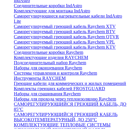
IndAstro
Соединительные коробки IndAstro
Комплектующие для монтажа IndAstro
Саморегулирующиеся нагревательные кабели IndAstro
Lite
Саморегулируемый греющий кабель Raychem XTV
Саморегулируемый греющий кабель Raychem BTV
Саморегулируемый греющий кабель Raychem QTVR
Саморегулируемый греющий кабель Raychem VPL
Саморегулируемый греющий кабель Raychem KTV
Соединительные коробки Raychem
Комплектующие изделия RAYCHEM
Подсоединительный набор Raychem
Наборы для оконцевания Raychem
Системы управления и контроля Raychem
Инструменты RAYCHEM
Греющие кабели для коммерческих и жилых помещений
Комплекты греющих кабелей FROSTGUARD
Наборы для сращивания Raychem
Наборы для прохода через теплоизоляцию Raychem
САМОРЕГУЛИРУЮЩИЙСЯ ГРЕЮЩИЙ КАБЕЛЬ, ДО
85°С
САМОРЕГУЛИРУЮЩИЙСЯ ГРЕЮЩИЙ КАБЕЛЬ
ВЫСОКОТЕМПЕРАТУРНЫЙ, ДО 250°С
КОМПЛЕКТУЮЩИЕ ТЕПЛОВЫЕ СИСТЕМЫ