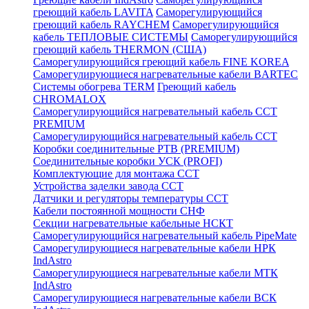
греющий кабель LAVITA
Саморегулирующийся
греющий кабель RAYCHEM
Саморегулирующийся
кабель ТЕПЛОВЫЕ СИСТЕМЫ
Саморегулирующийся
греющий кабель THERMON (США)
Саморегулирующийся греющий кабель FINE KOREA
Саморегулирующиеся нагревательные кабели BARTEC
Системы обогрева TERM
Греющий кабель
CHROMALOX
Саморегулирующийся нагревательный кабель ССТ
PREMIUM
Саморегулирующийся нагревательный кабель ССТ
Коробки соединительные РТВ (PREMIUM)
Соединительные коробки УСК (PROFI)
Комплектующие для монтажа ССТ
Устройства заделки завода ССТ
Датчики и регуляторы температуры ССТ
Кабели постоянной мощности СНФ
Секции нагревательные кабельные НСКТ
Саморегулирующийся нагревательный кабель PipeMate
Саморегулирующиеся нагревательные кабели НРК
IndAstro
Саморегулирующиеся нагревательные кабели МТК
IndAstro
Саморегулирующиеся нагревательные кабели ВСК