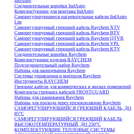
IndAstro
Соединительные коробки IndAstro
Комплектующие для монтажа IndAstro
Саморегулирующиеся нагревательные кабели IndAstro
Lite
Саморегулируемый греющий кабель Raychem XTV
Саморегулируемый греющий кабель Raychem BTV
Саморегулируемый греющий кабель Raychem QTVR
Саморегулируемый греющий кабель Raychem VPL
Саморегулируемый греющий кабель Raychem KTV
Соединительные коробки Raychem
Комплектующие изделия RAYCHEM
Подсоединительный набор Raychem
Наборы для оконцевания Raychem
Системы управления и контроля Raychem
Инструменты RAYCHEM
Греющие кабели для коммерческих и жилых помещений
Комплекты греющих кабелей FROSTGUARD
Наборы для сращивания Raychem
Наборы для прохода через теплоизоляцию Raychem
САМОРЕГУЛИРУЮЩИЙСЯ ГРЕЮЩИЙ КАБЕЛЬ, ДО
85°С
САМОРЕГУЛИРУЮЩИЙСЯ ГРЕЮЩИЙ КАБЕЛЬ
ВЫСОКОТЕМПЕРАТУРНЫЙ, ДО 250°С
КОМПЛЕКТУЮЩИЕ ТЕПЛОВЫЕ СИСТЕМЫ