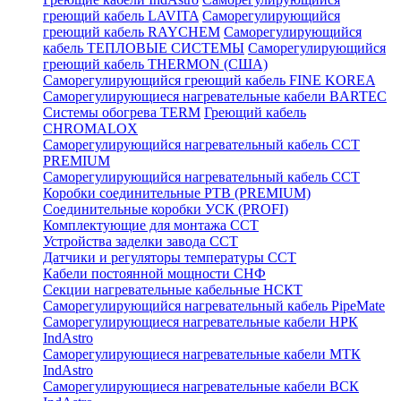
греющий кабель LAVITA
Саморегулирующийся
греющий кабель RAYCHEM
Саморегулирующийся
кабель ТЕПЛОВЫЕ СИСТЕМЫ
Саморегулирующийся
греющий кабель THERMON (США)
Саморегулирующийся греющий кабель FINE KOREA
Саморегулирующиеся нагревательные кабели BARTEC
Системы обогрева TERM
Греющий кабель
CHROMALOX
Саморегулирующийся нагревательный кабель ССТ
PREMIUM
Саморегулирующийся нагревательный кабель ССТ
Коробки соединительные РТВ (PREMIUM)
Соединительные коробки УСК (PROFI)
Комплектующие для монтажа ССТ
Устройства заделки завода ССТ
Датчики и регуляторы температуры ССТ
Кабели постоянной мощности СНФ
Секции нагревательные кабельные НСКТ
Саморегулирующийся нагревательный кабель PipeMate
Саморегулирующиеся нагревательные кабели НРК
IndAstro
Саморегулирующиеся нагревательные кабели МТК
IndAstro
Саморегулирующиеся нагревательные кабели ВСК