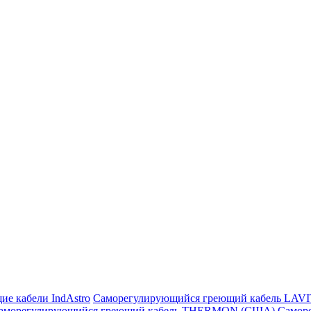
ие кабели IndAstro
Саморегулирующийся греющий кабель LAV
аморегулирующийся греющий кабель THERMON (США)
Самор