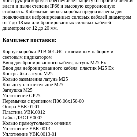
Конструкция корпуса обеспечивает защиту от проникновения
влаги и пыли степени IP66 и высокую коррозионную
стойкость. Кабельные вводы коробки предназначены для
подключения небронированных силовых кабелей диаметром
от 7 до 18 мм или бронированных силовых кабелей
диаметром от 12 до 20 мм.
Комплект поставки:
Корпус коробки РТВ 601-ИС с клеммным набором и
световым индикатором
Ввод для бронированного кабеля, латунь М25 Ех
Ввод для небронированного кабеля, пластик М25 Ех
Контргайка латунь М25
Кольцо заземления латунь М25
Кольцо уплотнительное М25
Заглушка М25
Уплотнение GP25
Перемычка с крепежом П06.06х150-00
Опора УВК.01.01
Пластина УВК.0012
Гайка ДЭСТУ.0002
Кольцо прямоугольного сечения
Уплотнение УВК.0013
Уплотнение УВК.0013-01