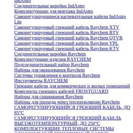
IndAstro
Соединительные коробки IndAstro
Комплектующие для монтажа IndAstro
Саморегулирующиеся нагревательные кабели IndAstro
Lite
Саморегулируемый греющий кабель Raychem XTV
Саморегулируемый греющий кабель Raychem BTV
Саморегулируемый греющий кабель Raychem QTVR
Саморегулируемый греющий кабель Raychem VPL
Саморегулируемый греющий кабель Raychem KTV
Соединительные коробки Raychem
Комплектующие изделия RAYCHEM
Подсоединительный набор Raychem
Наборы для оконцевания Raychem
Системы управления и контроля Raychem
Инструменты RAYCHEM
Греющие кабели для коммерческих и жилых помещений
Комплекты греющих кабелей FROSTGUARD
Наборы для сращивания Raychem
Наборы для прохода через теплоизоляцию Raychem
САМОРЕГУЛИРУЮЩИЙСЯ ГРЕЮЩИЙ КАБЕЛЬ, ДО
85°С
САМОРЕГУЛИРУЮЩИЙСЯ ГРЕЮЩИЙ КАБЕЛЬ
ВЫСОКОТЕМПЕРАТУРНЫЙ, ДО 250°С
КОМПЛЕКТУЮЩИЕ ТЕПЛОВЫЕ СИСТЕМЫ