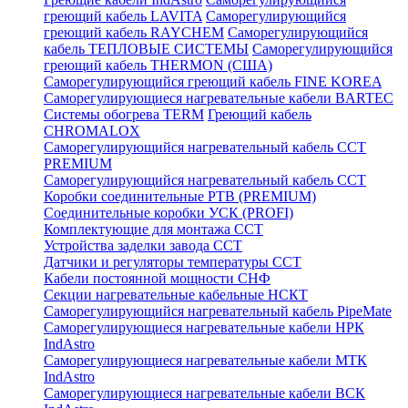
греющий кабель LAVITA
Саморегулирующийся
греющий кабель RAYCHEM
Саморегулирующийся
кабель ТЕПЛОВЫЕ СИСТЕМЫ
Саморегулирующийся
греющий кабель THERMON (США)
Саморегулирующийся греющий кабель FINE KOREA
Саморегулирующиеся нагревательные кабели BARTEC
Системы обогрева TERM
Греющий кабель
CHROMALOX
Саморегулирующийся нагревательный кабель ССТ
PREMIUM
Саморегулирующийся нагревательный кабель ССТ
Коробки соединительные РТВ (PREMIUM)
Соединительные коробки УСК (PROFI)
Комплектующие для монтажа ССТ
Устройства заделки завода ССТ
Датчики и регуляторы температуры ССТ
Кабели постоянной мощности СНФ
Секции нагревательные кабельные НСКТ
Саморегулирующийся нагревательный кабель PipeMate
Саморегулирующиеся нагревательные кабели НРК
IndAstro
Саморегулирующиеся нагревательные кабели МТК
IndAstro
Саморегулирующиеся нагревательные кабели ВСК