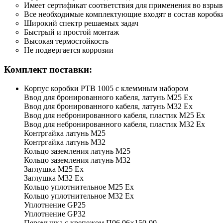
Имеет сертификат соответствия для применения во взры
Все необходимые комплектующие входят в состав коробк
Широкий спектр решаемых задач
Быстрый и простой монтаж
Высокая термостойкость
Не подвергается коррозии
Комплект поставки:
Корпус коробки РТВ 1005 с клеммным набором
Ввод для бронированного кабеля, латунь М25 Ех
Ввод для бронированного кабеля, латунь М32 Ех
Ввод для небронированного кабеля, пластик М25 Ех
Ввод для небронированного кабеля, пластик М32 Ех
Контргайка латунь М25
Контргайка латунь М32
Кольцо заземления латунь М25
Кольцо заземления латунь М32
Заглушка М25 Ex
Заглушка М32 Ex
Кольцо уплотнительное М25 Ex
Кольцо уплотнительное М32 Ex
Уплотнение GP25
Уплотнение GP32
Перемычка с крепежом П06.06×150-00