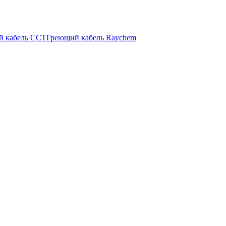
й кабель ССТ
Греющий кабель Raychem