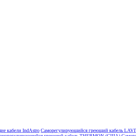
ие кабели IndAstro
Саморегулирующийся греющий кабель LAV
аморегулирующийся греющий кабель THERMON (США)
Самор