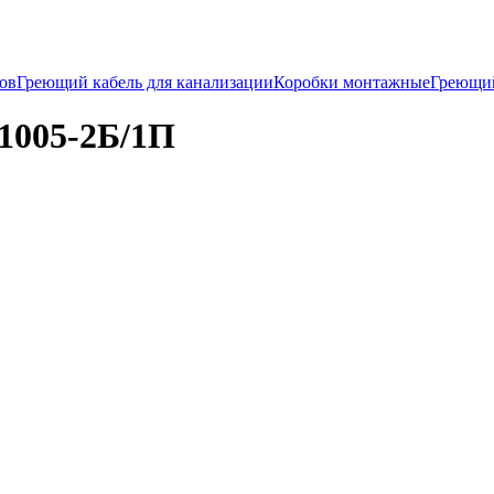
ков
Греющий кабель для канализации
Коробки монтажные
Греющи
1005-2Б/1П