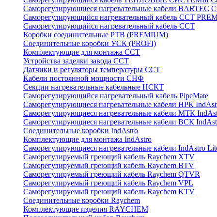
Саморегулирующиеся нагревательные кабели BARTEC
С
Саморегулирующийся нагревательный кабель ССТ PRE
Саморегулирующийся нагревательный кабель ССТ
Коробки соединительные РТВ (PREMIUM)
Соединительные коробки УСК (PROFI)
Комплектующие для монтажа ССТ
Устройства заделки завода ССТ
Датчики и регуляторы температуры ССТ
Кабели постоянной мощности СНФ
Секции нагревательные кабельные НСКТ
Саморегулирующийся нагревательный кабель PipeMate
Саморегулирующиеся нагревательные кабели НРК IndAst
Саморегулирующиеся нагревательные кабели МТК IndAst
Саморегулирующиеся нагревательные кабели ВСК IndAst
Соединительные коробки IndAstro
Комплектующие для монтажа IndAstro
Саморегулирующиеся нагревательные кабели IndAstro Lit
Саморегулируемый греющий кабель Raychem XTV
Саморегулируемый греющий кабель Raychem BTV
Саморегулируемый греющий кабель Raychem QTVR
Саморегулируемый греющий кабель Raychem VPL
Саморегулируемый греющий кабель Raychem KTV
Соединительные коробки Raychem
Комплектующие изделия RAYCHEM