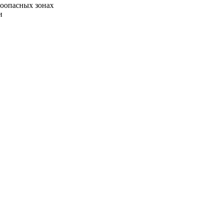
воопасных зонах
и