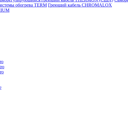
истемы обогрева TERM
Греющий кабель CHROMALOX
MIUM
ro
ro
ro
e