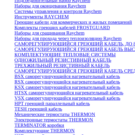
Подсоединительный набор Raychem
Наборы для оконцевания Raychem
Системы управления и контроля Raychem
Инструменты RAYCHEM
Греющие кабели для коммерческих и жилых помещений
Комплекты греющих кабелей FROSTGUARD
Наборы для сращивания Raychem
Наборы для прохода через теплоизоляцию Raychem
САМОРЕГУЛИРУЮЩИЙСЯ ГРЕЮЩИЙ КАБЕЛЬ, ДО 8
САМОРЕГУЛИРУЮЩИЙСЯ ГРЕЮЩИЙ КАБЕЛЬ ВЫСО
КОМПЛЕКТУЮЩИЕ ТЕПЛОВЫЕ СИСТЕМЫ
ОДНОЖИЛЬНЫЙ РЕЗИСТИВНЫЙ КАБЕЛЬ
ТРЕХЖИЛЬНЫЙ РЕЗИСТИВНЫЙ КАБЕЛЬ
САМОРЕГУЛИРУЮЩИЙСЯ ГРЕЮЩИЙ КАБЕЛЬ СРЕД
BSX саморегулирующийся нагревательный кабель
RSX саморегулирующийся нагревательный кабель
KSX саморегулирующийся нагревательный кабель
HTSX саморегулирующийся нагревательный кабель
VSX саморегулирующийся нагревательный кабель
НРТ греющий параллельный кабель
TESH греющий кабель
Механические термостаты THERMON
Электронные термостаты THERMON
TERMINATOR коробки
Комплектующие THERMON