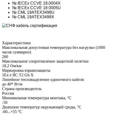
№ IECEx CCVE 18.0004X
№ IECEx CCVE 18 0005U
№ CML 19ATEX3498U
№ CML 19ATEX3499Х
Характеристики
Максимальная допустимая температура без нагрузки (1000
часов суммарно)
260
Максимальное сопротивление защитной оплетки
18,2 Ом/км
Маркировка взрывозащиты
1Ех е IIС Т2 Gb X
Линейное тепловыделение одиночного кабеля
до 40* Вт/м
Страна производитель
Россия
Минимальная температура монтажа, °С
-50
Диапазон температур окружающей среды, °С
-60...+55 °С