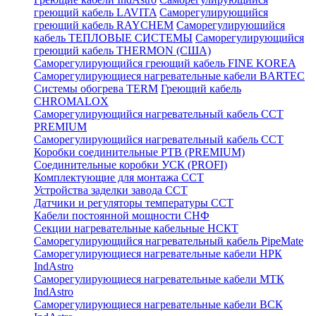
греющий кабель LAVITA
Саморегулирующийся
греющий кабель RAYCHEM
Саморегулирующийся
кабель ТЕПЛОВЫЕ СИСТЕМЫ
Саморегулирующийся
греющий кабель THERMON (США)
Саморегулирующийся греющий кабель FINE KOREA
Саморегулирующиеся нагревательные кабели BARTEC
Системы обогрева TERM
Греющий кабель
CHROMALOX
Саморегулирующийся нагревательный кабель ССТ
PREMIUM
Саморегулирующийся нагревательный кабель ССТ
Коробки соединительные РТВ (PREMIUM)
Соединительные коробки УСК (PROFI)
Комплектующие для монтажа ССТ
Устройства заделки завода ССТ
Датчики и регуляторы температуры ССТ
Кабели постоянной мощности СНФ
Секции нагревательные кабельные НСКТ
Саморегулирующийся нагревательный кабель PipeMate
Саморегулирующиеся нагревательные кабели НРК
IndAstro
Саморегулирующиеся нагревательные кабели МТК
IndAstro
Саморегулирующиеся нагревательные кабели ВСК