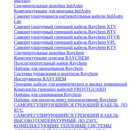
IndAstro
Соединительные коробки IndAstro
Комплектующие для монтажа IndAstro
Саморегулирующиеся нагревательные кабели IndAstro
Lite
Саморегулируемый греющий кабель Raychem XTV
Саморегулируемый греющий кабель Raychem BTV
Саморегулируемый греющий кабель Raychem QTVR
Саморегулируемый греющий кабель Raychem VPL
Саморегулируемый греющий кабель Raychem KTV
Соединительные коробки Raychem
Комплектующие изделия RAYCHEM
Подсоединительный набор Raychem
Наборы для оконцевания Raychem
Системы управления и контроля Raychem
Инструменты RAYCHEM
Греющие кабели для коммерческих и жилых помещений
Комплекты греющих кабелей FROSTGUARD
Наборы для сращивания Raychem
Наборы для прохода через теплоизоляцию Raychem
САМОРЕГУЛИРУЮЩИЙСЯ ГРЕЮЩИЙ КАБЕЛЬ, ДО
85°С
САМОРЕГУЛИРУЮЩИЙСЯ ГРЕЮЩИЙ КАБЕЛЬ
ВЫСОКОТЕМПЕРАТУРНЫЙ, ДО 250°С
КОМПЛЕКТУЮЩИЕ ТЕПЛОВЫЕ СИСТЕМЫ