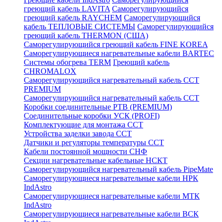
греющий кабель LAVITA
Саморегулирующийся
греющий кабель RAYCHEM
Саморегулирующийся
кабель ТЕПЛОВЫЕ СИСТЕМЫ
Саморегулирующийся
греющий кабель THERMON (США)
Саморегулирующийся греющий кабель FINE KOREA
Саморегулирующиеся нагревательные кабели BARTEC
Системы обогрева TERM
Греющий кабель
CHROMALOX
Саморегулирующийся нагревательный кабель ССТ
PREMIUM
Саморегулирующийся нагревательный кабель ССТ
Коробки соединительные РТВ (PREMIUM)
Соединительные коробки УСК (PROFI)
Комплектующие для монтажа ССТ
Устройства заделки завода ССТ
Датчики и регуляторы температуры ССТ
Кабели постоянной мощности СНФ
Секции нагревательные кабельные НСКТ
Саморегулирующийся нагревательный кабель PipeMate
Саморегулирующиеся нагревательные кабели НРК
IndAstro
Саморегулирующиеся нагревательные кабели МТК
IndAstro
Саморегулирующиеся нагревательные кабели ВСК