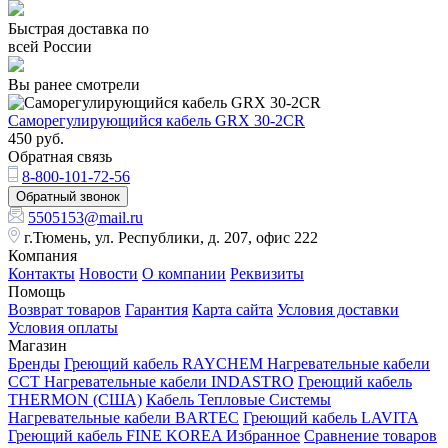
Быстрая доставка по
всей России
Вы ранее смотрели
Саморегулирующийся кабель GRX 30-2CR
450
руб.
Обратная связь
8-800-101-72-56
Обратный звонок
5505153@mail.ru
г.Тюмень, ул. Республики, д. 207, офис 222
Компания
Контакты
Новости
О компании
Реквизиты
Помощь
Возврат товаров
Гарантия
Карта сайта
Условия доставки
Условия оплаты
Магазин
Бренды
Греющий кабель RAYCHEM
Нагревательные кабели
ССТ
Нагревательные кабели INDASTRO
Греющий кабель
THERMON (США)
Кабель Тепловые Системы
Нагревательные кабели BARTEC
Греющий кабель LAVITA
Греющий кабель FINE KOREA
Избранное
Сравнение товаров