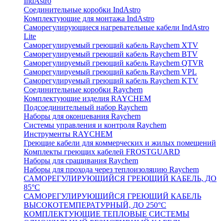
IndAstro
Соединительные коробки IndAstro
Комплектующие для монтажа IndAstro
Саморегулирующиеся нагревательные кабели IndAstro
Lite
Саморегулируемый греющий кабель Raychem XTV
Саморегулируемый греющий кабель Raychem BTV
Саморегулируемый греющий кабель Raychem QTVR
Саморегулируемый греющий кабель Raychem VPL
Саморегулируемый греющий кабель Raychem KTV
Соединительные коробки Raychem
Комплектующие изделия RAYCHEM
Подсоединительный набор Raychem
Наборы для оконцевания Raychem
Системы управления и контроля Raychem
Инструменты RAYCHEM
Греющие кабели для коммерческих и жилых помещений
Комплекты греющих кабелей FROSTGUARD
Наборы для сращивания Raychem
Наборы для прохода через теплоизоляцию Raychem
САМОРЕГУЛИРУЮЩИЙСЯ ГРЕЮЩИЙ КАБЕЛЬ, ДО
85°С
САМОРЕГУЛИРУЮЩИЙСЯ ГРЕЮЩИЙ КАБЕЛЬ
ВЫСОКОТЕМПЕРАТУРНЫЙ, ДО 250°С
КОМПЛЕКТУЮЩИЕ ТЕПЛОВЫЕ СИСТЕМЫ