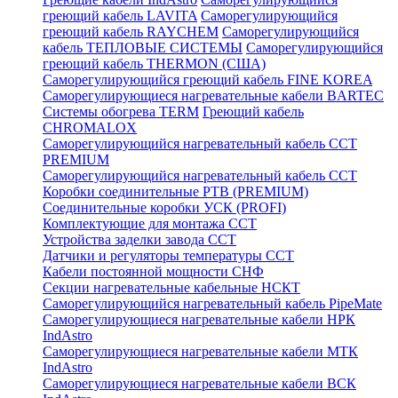
греющий кабель LAVITA
Саморегулирующийся
греющий кабель RAYCHEM
Саморегулирующийся
кабель ТЕПЛОВЫЕ СИСТЕМЫ
Саморегулирующийся
греющий кабель THERMON (США)
Саморегулирующийся греющий кабель FINE KOREA
Саморегулирующиеся нагревательные кабели BARTEC
Системы обогрева TERM
Греющий кабель
CHROMALOX
Саморегулирующийся нагревательный кабель ССТ
PREMIUM
Саморегулирующийся нагревательный кабель ССТ
Коробки соединительные РТВ (PREMIUM)
Соединительные коробки УСК (PROFI)
Комплектующие для монтажа ССТ
Устройства заделки завода ССТ
Датчики и регуляторы температуры ССТ
Кабели постоянной мощности СНФ
Секции нагревательные кабельные НСКТ
Саморегулирующийся нагревательный кабель PipeMate
Саморегулирующиеся нагревательные кабели НРК
IndAstro
Саморегулирующиеся нагревательные кабели МТК
IndAstro
Саморегулирующиеся нагревательные кабели ВСК