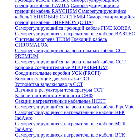
греющий кабель LAVITA
Саморегулирующийся
греющий кабель RAYCHEM
Саморегулирующийся
кабель ТЕПЛОВЫЕ СИСТЕМЫ
Саморегулирующийся
греющий кабель THERMON (США)
Саморегулирующийся греющий кабель FINE KOREA
Саморегулирующиеся нагревательные кабели BARTEC
Системы обогрева TERM
Греющий кабель
CHROMALOX
Саморегулирующийся нагревательный кабель ССТ
PREMIUM
Саморегулирующийся нагревательный кабель ССТ
Коробки соединительные РТВ (PREMIUM)
Соединительные коробки УСК (PROFI)
Комплектующие для монтажа ССТ
Устройства заделки завода ССТ
Датчики и регуляторы температуры ССТ
Кабели постоянной мощности СНФ
Секции нагревательные кабельные НСКТ
Саморегулирующийся нагревательный кабель PipeMate
Саморегулирующиеся нагревательные кабели НРК
IndAstro
Саморегулирующиеся нагревательные кабели МТК
IndAstro
Саморегулирующиеся нагревательные кабели ВСК