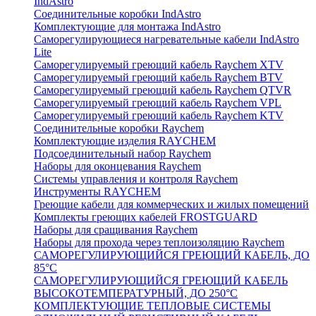
IndAstro
Соединительные коробки IndAstro
Комплектующие для монтажа IndAstro
Саморегулирующиеся нагревательные кабели IndAstro
Lite
Саморегулируемый греющий кабель Raychem XTV
Саморегулируемый греющий кабель Raychem BTV
Саморегулируемый греющий кабель Raychem QTVR
Саморегулируемый греющий кабель Raychem VPL
Саморегулируемый греющий кабель Raychem KTV
Соединительные коробки Raychem
Комплектующие изделия RAYCHEM
Подсоединительный набор Raychem
Наборы для оконцевания Raychem
Системы управления и контроля Raychem
Инструменты RAYCHEM
Греющие кабели для коммерческих и жилых помещений
Комплекты греющих кабелей FROSTGUARD
Наборы для сращивания Raychem
Наборы для прохода через теплоизоляцию Raychem
САМОРЕГУЛИРУЮЩИЙСЯ ГРЕЮЩИЙ КАБЕЛЬ, ДО
85°С
САМОРЕГУЛИРУЮЩИЙСЯ ГРЕЮЩИЙ КАБЕЛЬ
ВЫСОКОТЕМПЕРАТУРНЫЙ, ДО 250°С
КОМПЛЕКТУЮЩИЕ ТЕПЛОВЫЕ СИСТЕМЫ